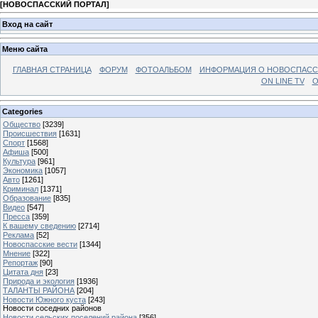
[
НОВОСПАССКИЙ ПОРТАЛ
]
Вход на сайт
Меню сайта
ГЛАВНАЯ СТРАНИЦА
ФОРУМ
ФОТОАЛЬБОМ
ИНФОРМАЦИЯ О НОВОСПАС
ON LINE TV
О
Categories
Общество
[3239]
Происшествия
[1631]
Спорт
[1568]
Афиша
[500]
Культура
[961]
Экономика
[1057]
Авто
[1261]
Криминал
[1371]
Образование
[835]
Видео
[547]
Пресса
[359]
К вашему сведению
[2714]
Реклама
[52]
Новоспасские вести
[1344]
Мнение
[322]
Репортаж
[90]
Цитата дня
[23]
Природа и экология
[1936]
ТАЛАНТЫ РАЙОНА
[204]
Новости Южного куста
[243]
Новости соседних районов
Новости сельских поселений района
[356]