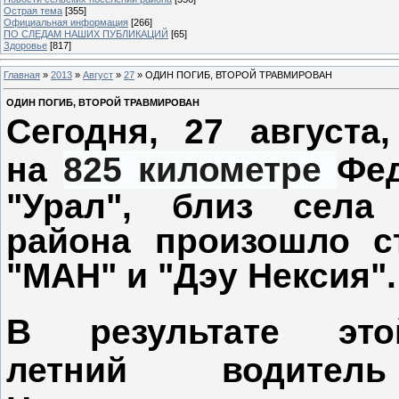
Острая тема
[355]
Официальная информация
[266]
ПО СЛЕДАМ НАШИХ ПУБЛИКАЦИЙ
[65]
Здоровье
[817]
Главная
»
2013
»
Август
»
27
» ОДИН ПОГИБ, ВТОРОЙ ТРАВМИРОВАН
ОДИН ПОГИБ, ВТОРОЙ ТРАВМИРОВАН
Сегодня, 27 августа
на
825 километре
Фед
"Урал", близ села
района произошло с
"МАН" и "Дэу Нексия"
В результате эт
летний
водите