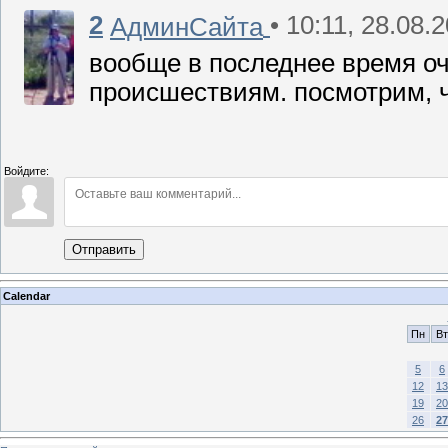
2
• 10:11, 28.08.
АдминСайта
вообще в последнее время о
происшествиям. посмотрим, ч
Войдите:
Отправить
Calendar
Пн
Вт
5
6
12
13
19
20
26
27