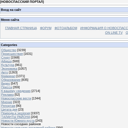
[
НОВОСПАССКИЙ ПОРТАЛ
]
Вход на сайт
Меню сайта
ГЛАВНАЯ СТРАНИЦА
ФОРУМ
ФОТОАЛЬБОМ
ИНФОРМАЦИЯ О НОВОСПАС
ON LINE TV
О
Categories
Общество
[3239]
Происшествия
[1631]
Спорт
[1568]
Афиша
[500]
Культура
[961]
Экономика
[1057]
Авто
[1263]
Криминал
[1371]
Образование
[835]
Видео
[547]
Пресса
[359]
К вашему сведению
[2714]
Реклама
[52]
Новоспасские вести
[1344]
Мнение
[322]
Репортаж
[90]
Цитата дня
[23]
Природа и экология
[1937]
ТАЛАНТЫ РАЙОНА
[204]
Новости Южного куста
[243]
Новости соседних районов
Новости сельских поселений района
[356]