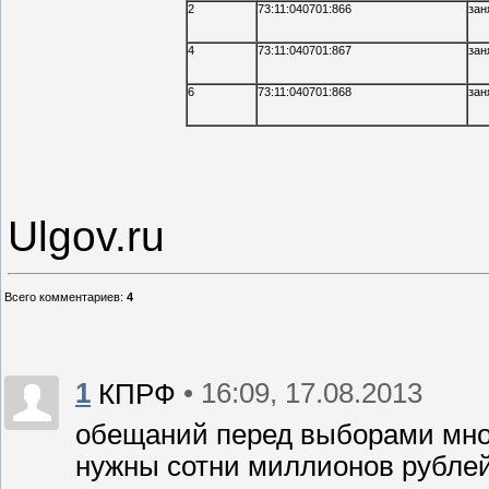
2
73:11:040701:866
зан
4
73:11:040701:867
зан
6
73:11:040701:868
зан
Ulgov.ru
Всего комментариев
:
4
1
• 16:09, 17.08.2013
КПРФ
обещаний перед выборами мног
нужны сотни миллионов рублей,