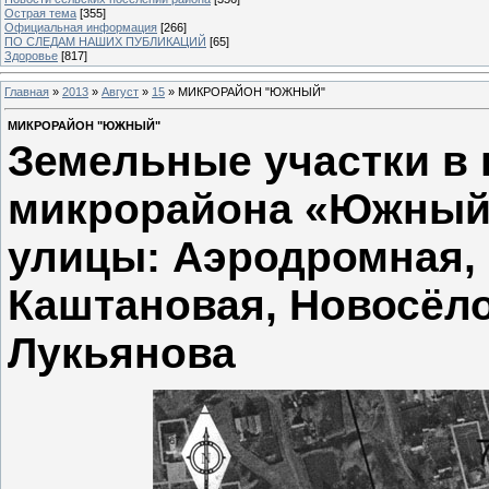
Острая тема
[355]
Официальная информация
[266]
ПО СЛЕДАМ НАШИХ ПУБЛИКАЦИЙ
[65]
Здоровье
[817]
Главная
»
2013
»
Август
»
15
» МИКРОРАЙОН "ЮЖНЫЙ"
МИКРОРАЙОН "ЮЖНЫЙ"
Земельные участки в 
микрорайона «Южный»
улицы: Аэродромная, 
Каштановая, Новосёло
Лукьянова