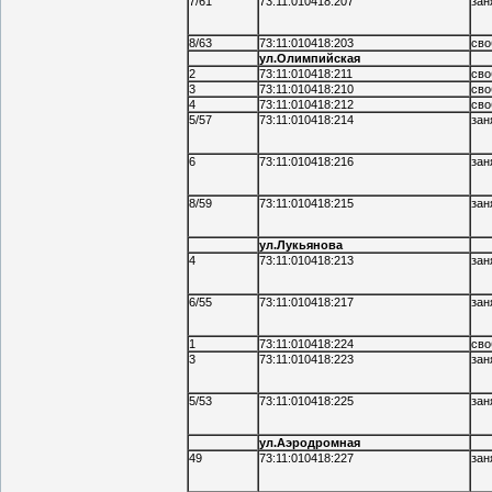
7/61
73:11:010418:207
зан
8/63
73:11:010418:203
сво
ул.Олимпийская
2
73:11:010418:211
сво
3
73:11:010418:210
сво
4
73:11:010418:212
сво
5/57
73:11:010418:214
зан
6
73:11:010418:216
зан
8/59
73:11:010418:215
зан
ул.Лукьянова
4
73:11:010418:213
зан
6/55
73:11:010418:217
зан
1
73:11:010418:224
сво
3
73:11:010418:223
зан
5/53
73:11:010418:225
зан
ул.Аэродромная
49
73:11:010418:227
зан