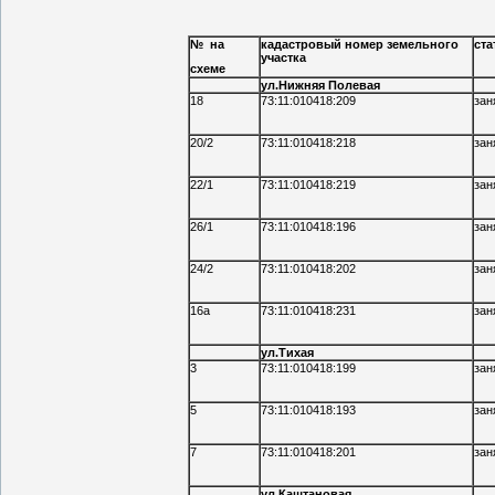
№ на
кадастровый номер земельного
ста
участка
схеме
ул.Нижняя Полевая
18
73:11:010418:209
зан
20/2
73:11:010418:218
зан
22/1
73:11:010418:219
зан
26/1
73:11:010418:196
зан
24/2
73:11:010418:202
зан
16а
73:11:010418:231
зан
ул.Тихая
3
73:11:010418:199
зан
5
73:11:010418:193
зан
7
73:11:010418:201
зан
ул.Каштановая