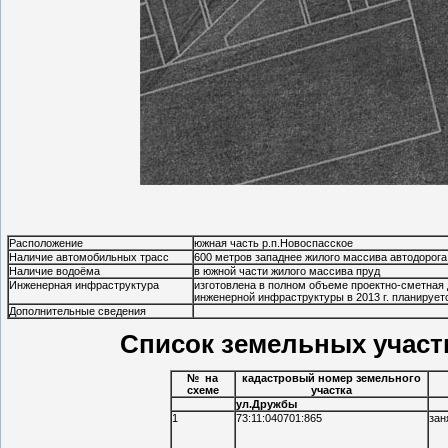
Расположение
южная часть р.п.Новоспасское
Наличие автомобильных трасс
600 метров западнее жилого массива автодорога
Наличие водоёма
в южной части жилого массива пруд
Инженерная инфраструктура
изготовлена в полном объеме проектно-сметная
инженерной инфраструктуры в 2013 г. планируе
Дополнительные сведения
Список земельных участко
№ на
кадастровый номер земельного
схеме
участка
ул.Дружбы
1
73:11:040701:865
зан