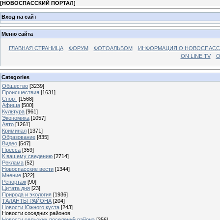
[
НОВОСПАССКИЙ ПОРТАЛ
]
Вход на сайт
Меню сайта
ГЛАВНАЯ СТРАНИЦА
ФОРУМ
ФОТОАЛЬБОМ
ИНФОРМАЦИЯ О НОВОСПАС
ON LINE TV
О
Categories
Общество
[3239]
Происшествия
[1631]
Спорт
[1568]
Афиша
[500]
Культура
[961]
Экономика
[1057]
Авто
[1261]
Криминал
[1371]
Образование
[835]
Видео
[547]
Пресса
[359]
К вашему сведению
[2714]
Реклама
[52]
Новоспасские вести
[1344]
Мнение
[322]
Репортаж
[90]
Цитата дня
[23]
Природа и экология
[1936]
ТАЛАНТЫ РАЙОНА
[204]
Новости Южного куста
[243]
Новости соседних районов
Новости сельских поселений района
[356]