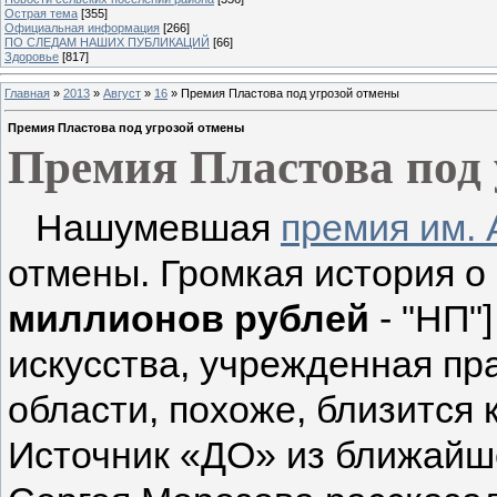
Острая тема
[355]
Официальная информация
[266]
ПО СЛЕДАМ НАШИХ ПУБЛИКАЦИЙ
[66]
Здоровье
[817]
Главная
»
2013
»
Август
»
16
» Премия Пластова под угрозой отмены
Премия Пластова под угрозой отмены
Премия Пластова под
Нашумевшая
премия им.
отмены. Громкая история о
миллионов рублей
- "НП"
искусства, учрежденная пр
области, похоже, близится 
Источник «ДО» из ближайш