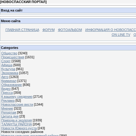
[
НОВОСПАССКИЙ ПОРТАЛ
]
Вход на сайт
Меню сайта
ГЛАВНАЯ СТРАНИЦА
ФОРУМ
ФОТОАЛЬБОМ
ИНФОРМАЦИЯ О НОВОСПАС
ON LINE TV
О
Categories
Общество
[3240]
Происшествия
[1631]
Спорт
[1568]
Афиша
[500]
Культура
[961]
Экономика
[1057]
Авто
[1263]
Криминал
[1371]
Образование
[836]
Видео
[547]
Пресса
[359]
К вашему сведению
[2714]
Реклама
[52]
Новоспасские вести
[1344]
Мнение
[322]
Репортаж
[90]
Цитата дня
[23]
Природа и экология
[1939]
ТАЛАНТЫ РАЙОНА
[204]
Новости Южного куста
[243]
Новости соседних районов
Новости сельских поселений района
[356]