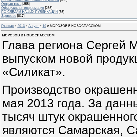
Острая тема
[355]
Официальная информация
[266]
ПО СЛЕДАМ НАШИХ ПУБЛИКАЦИЙ
[65]
Здоровье
[817]
Главная
»
2013
»
Август
»
19
» МОРОЗОВ В НОВОСПАССКОМ
МОРОЗОВ В НОВОСПАССКОМ
Глава региона Сергей 
выпуском новой проду
«Силикат».
Производство окрашенн
мая 2013 года. За дан
тысяч штук окрашенног
являются Самарская, С