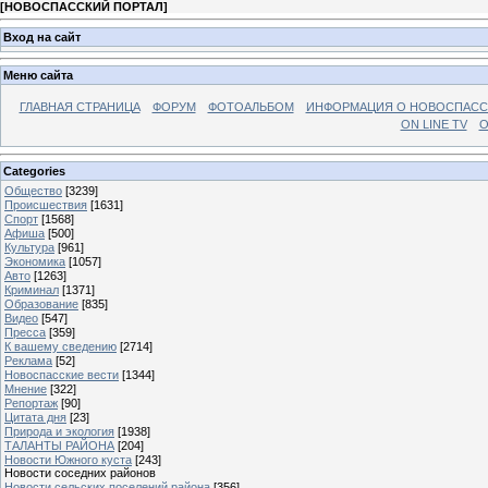
[
НОВОСПАССКИЙ ПОРТАЛ
]
Вход на сайт
Меню сайта
ГЛАВНАЯ СТРАНИЦА
ФОРУМ
ФОТОАЛЬБОМ
ИНФОРМАЦИЯ О НОВОСПАС
ON LINE TV
О
Categories
Общество
[3239]
Происшествия
[1631]
Спорт
[1568]
Афиша
[500]
Культура
[961]
Экономика
[1057]
Авто
[1263]
Криминал
[1371]
Образование
[835]
Видео
[547]
Пресса
[359]
К вашему сведению
[2714]
Реклама
[52]
Новоспасские вести
[1344]
Мнение
[322]
Репортаж
[90]
Цитата дня
[23]
Природа и экология
[1938]
ТАЛАНТЫ РАЙОНА
[204]
Новости Южного куста
[243]
Новости соседних районов
Новости сельских поселений района
[356]