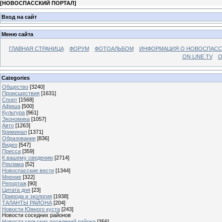
[
НОВОСПАССКИЙ ПОРТАЛ
]
Вход на сайт
Меню сайта
ГЛАВНАЯ СТРАНИЦА
ФОРУМ
ФОТОАЛЬБОМ
ИНФОРМАЦИЯ О НОВОСПАС
ON LINE TV
О
Categories
Общество
[3240]
Происшествия
[1631]
Спорт
[1568]
Афиша
[500]
Культура
[961]
Экономика
[1057]
Авто
[1263]
Криминал
[1371]
Образование
[836]
Видео
[547]
Пресса
[359]
К вашему сведению
[2714]
Реклама
[52]
Новоспасские вести
[1344]
Мнение
[322]
Репортаж
[90]
Цитата дня
[23]
Природа и экология
[1938]
ТАЛАНТЫ РАЙОНА
[204]
Новости Южного куста
[243]
Новости соседних районов
Новости сельских поселений района
[356]