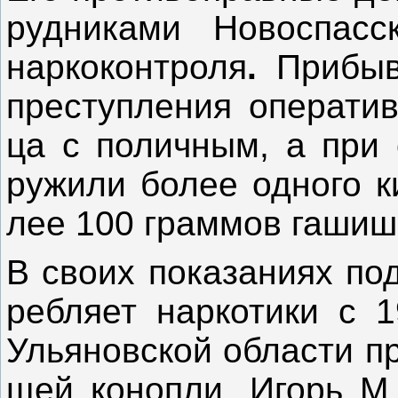
рудни­ками Но­вос­пас
наркоконтроля
.
При­быв
прес­тупле­ния опе­ратив­
ца с по­лич­ным, а при о
ружи­ли бо­лее од­но­го 
лее 100 грам­мов га­шиш­
В сво­их по­каза­ни­ях по
ребля­ет нар­ко­тики с 
Ульяновс­кой об­ласти пр
щей ко­ноп­ли. Игорь М.