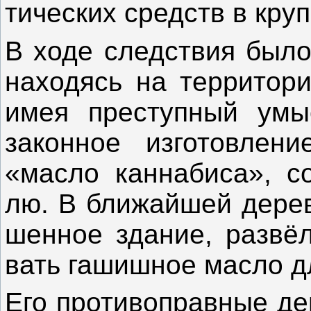
тичес­ких средств в круп
В хо­де следс­твия бы­ло 
на­ходясь на тер­ри­тор
имея прес­тупный умы­
закон­ное из­го­тов­ле­ни
«мас­ло кан­на­биса», со
лю. В бли­жай­шей де­рев
шен­ное зда­ние, раз­вёл 
вать га­шиш­ное мас­ло дл
Его про­тивоп­равные дей