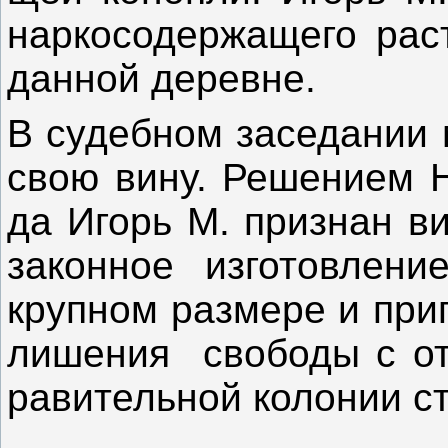
нар­ко­содер­жа­щего рас
дан­ной де­рев­не.
В су­деб­ном за­седа­нии
свою ви­ну. Ре­шени­ем Но
да Игорь М. приз­нан ви
закон­ное из­го­тов­ле­н
круп­ном раз­ме­ре и при­
ли­шения сво­боды с от­
ра­витель­ной ко­лонии ст