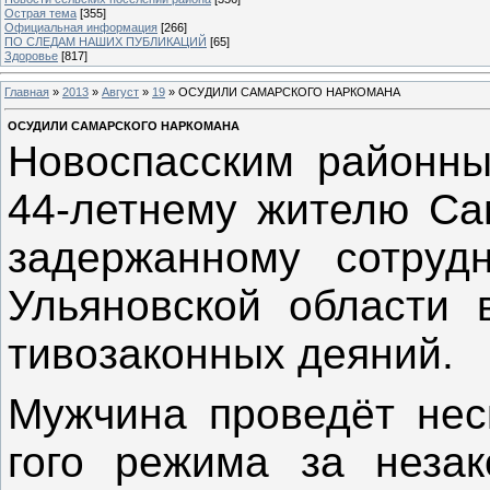
Острая тема
[355]
Официальная информация
[266]
ПО СЛЕДАМ НАШИХ ПУБЛИКАЦИЙ
[65]
Здоровье
[817]
Главная
»
2013
»
Август
»
19
» ОСУДИЛИ САМАРСКОГО НАРКОМАНА
ОСУДИЛИ САМАРСКОГО НАРКОМАНА
Но­вос­пасс­ким район­н
44-лет­не­му жи­телю Са­
за­дер­жанно­му сот­р
Ульяновс­кой об­ласти
тиво­закон­ных де­яний.
Муж­чи­на про­ведёт нес
гого ре­жима за не­закон