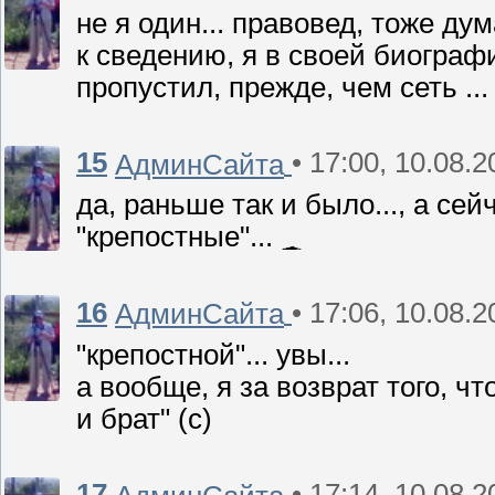
не я один... правовед, тоже д
к сведению, я в своей биографи
пропустил, прежде, чем сеть ..
15
• 17:00, 10.08.
АдминСайта
да, раньше так и было..., а сей
"крепостные"...
16
• 17:06, 10.08.
АдминСайта
"крепостной"... увы...
а вообще, я за возврат того, чт
и брат" (с)
17
• 17:14, 10.08.