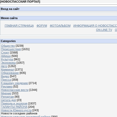
[
НОВОСПАССКИЙ ПОРТАЛ
]
Вход на сайт
Меню сайта
ГЛАВНАЯ СТРАНИЦА
ФОРУМ
ФОТОАЛЬБОМ
ИНФОРМАЦИЯ О НОВОСПАС
ON LINE TV
О
Categories
Общество
[3239]
Происшествия
[1631]
Спорт
[1568]
Афиша
[500]
Культура
[961]
Экономика
[1057]
Авто
[1262]
Криминал
[1371]
Образование
[835]
Видео
[547]
Пресса
[359]
К вашему сведению
[2714]
Реклама
[52]
Новоспасские вести
[1344]
Мнение
[322]
Репортаж
[90]
Цитата дня
[23]
Природа и экология
[1937]
ТАЛАНТЫ РАЙОНА
[204]
Новости Южного куста
[243]
Новости соседних районов
Новости сельских поселений района
[356]