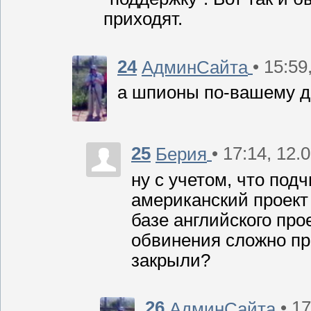
приходят.
24
• 15:59
АдминСайта
а шпионы по-вашему д
25
• 17:14, 12.
Берия
ну с учетом, что по
американский проект 
базе английского пр
обвинения сложно пре
закрыли?
26
• 1
АдминСайта