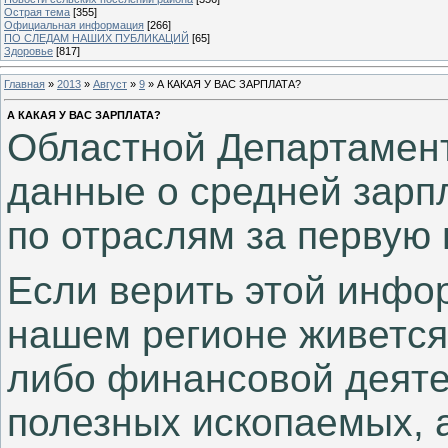
Острая тема
[355]
Официальная информация
[266]
ПО СЛЕДАМ НАШИХ ПУБЛИКАЦИЙ
[65]
Здоровье
[817]
Главная
»
2013
»
Август
»
9
» А КАКАЯ У ВАС ЗАРПЛАТА?
А КАКАЯ У ВАС ЗАРПЛАТА?
Областной Департамент
данные о средней зарп
по отраслям за первую 
Если верить этой инфор
нашем регионе живется 
либо финансовой деяте
полезных ископаемых, 