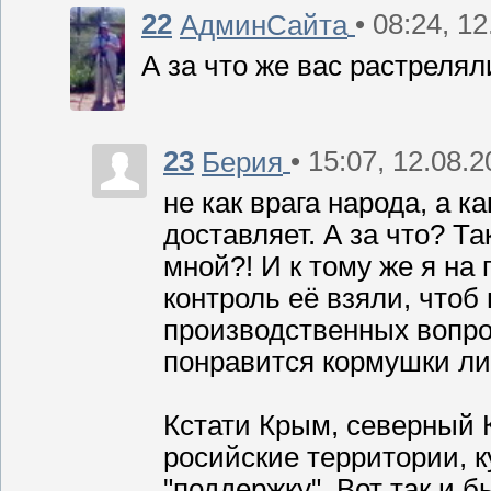
22
• 08:24, 1
АдминСайта
А за что же вас растрелял
23
• 15:07, 12.08.
Берия
не как врага народа, а к
доставляет. А за что? Та
мной?! И к тому же я на
контроль её взяли, чтоб
производственных вопро
понравится кормушки л
Кстати Крым, северный 
росийские территории, ку
"поддержку". Вот так и б