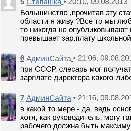
5
• 20:10, 09.08.2013
Степашка
Большинство ,прочитав эту ста
области я живу ?Все то мы лю
то никогда не опубликовывают 
превышает зар.плату школьно
6
• 21:06, 09.08.20
АдминСайта
при СССР, слесарь мог получат
зарплате директора какого-либ
7
• 21:16, 09.08.20
АдминСайта
в какой то мере - да. ведь основ
хотя, как руководитель, могу т
рабочего должна быть максимум 