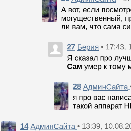
А вот, если посмотре
могущественный, пр
ли вам, что сама с
27
• 17:43,
Берия
Я сказал про лучш
Сам
умер к тому 
28
АдминСайта
я про вас напис
такой аппарат Н
14
• 13:39, 10.08.
АдминСайта