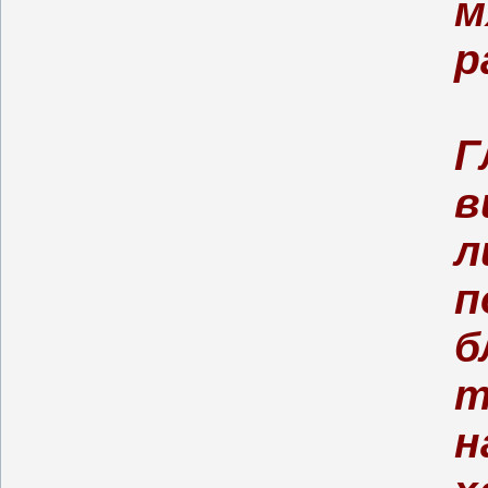
м
р
Г
в
л
п
б
т
н