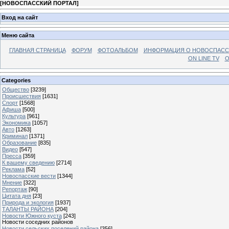
[
НОВОСПАССКИЙ ПОРТАЛ
]
Вход на сайт
Меню сайта
ГЛАВНАЯ СТРАНИЦА
ФОРУМ
ФОТОАЛЬБОМ
ИНФОРМАЦИЯ О НОВОСПАС
ON LINE TV
О
Categories
Общество
[3239]
Происшествия
[1631]
Спорт
[1568]
Афиша
[500]
Культура
[961]
Экономика
[1057]
Авто
[1263]
Криминал
[1371]
Образование
[835]
Видео
[547]
Пресса
[359]
К вашему сведению
[2714]
Реклама
[52]
Новоспасские вести
[1344]
Мнение
[322]
Репортаж
[90]
Цитата дня
[23]
Природа и экология
[1937]
ТАЛАНТЫ РАЙОНА
[204]
Новости Южного куста
[243]
Новости соседних районов
Новости сельских поселений района
[356]