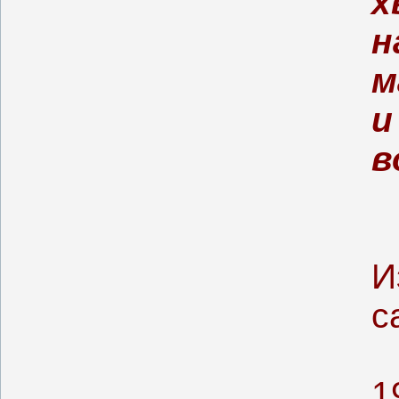
х
н
м
и
в
И
с
1