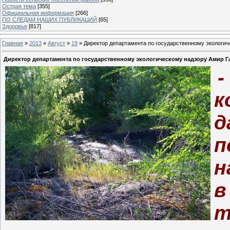
Острая тема
[355]
Официальная информация
[266]
ПО СЛЕДАМ НАШИХ ПУБЛИКАЦИЙ
[65]
Здоровье
[817]
Главная
»
2013
»
Август
»
19
» Директор департамента по государственному экологич
Директор департамента по государственному экологическому надзору Амир Г
-
к
д
п
н
в
т