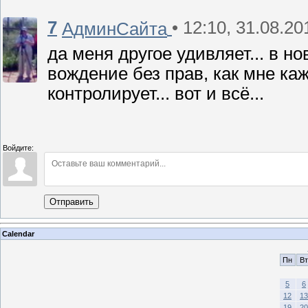
7
• 12:10, 31.08.20
АдминСайта
да меня другое удивляет... в н
вождение без прав, как мне ка
контролирует... вот и всё...
Войдите:
Отправить
Calendar
Пн
Вт
5
6
12
13
19
20