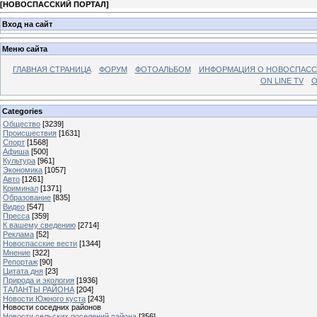
[
НОВОСПАССКИЙ ПОРТАЛ
]
Вход на сайт
Меню сайта
ГЛАВНАЯ СТРАНИЦА
ФОРУМ
ФОТОАЛЬБОМ
ИНФОРМАЦИЯ О НОВОСПАС
ON LINE TV
О
Categories
Общество
[3239]
Происшествия
[1631]
Спорт
[1568]
Афиша
[500]
Культура
[961]
Экономика
[1057]
Авто
[1261]
Криминал
[1371]
Образование
[835]
Видео
[547]
Пресса
[359]
К вашему сведению
[2714]
Реклама
[52]
Новоспасские вести
[1344]
Мнение
[322]
Репортаж
[90]
Цитата дня
[23]
Природа и экология
[1936]
ТАЛАНТЫ РАЙОНА
[204]
Новости Южного куста
[243]
Новости соседних районов
Новости сельских поселений района
[356]