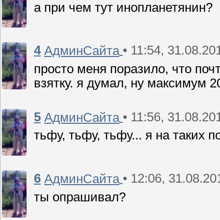
а при чем тут инопланетянин?
4
• 11:54, 31.08.20
АдминСайта
просто меня поразило, что по
взятку. я думал, ну максимум 
5
• 11:56, 31.08.20
АдминСайта
тьфу, тьфу, тьфу... я на таких п
6
• 12:06, 31.08.20
АдминСайта
ты опрашивал?