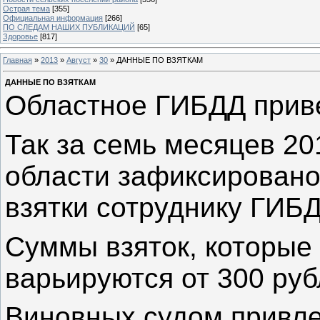
Острая тема
[355]
Официальная информация
[266]
ПО СЛЕДАМ НАШИХ ПУБЛИКАЦИЙ
[65]
Здоровье
[817]
Главная
»
2013
»
Август
»
30
» ДАННЫЕ ПО ВЗЯТКАМ
ДАННЫЕ ПО ВЗЯТКАМ
Областное ГИБДД приве
Так за семь месяцев 20
области зафиксировано
взятки сотруднику ГИБД
Суммы взяток, которые
варьируются от 300 руб
Виновных судом привле