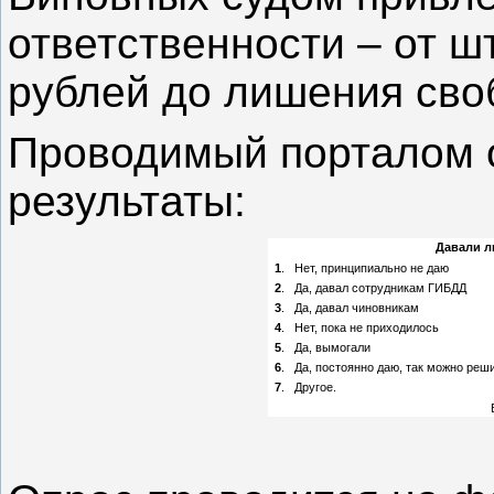
ответственности – от ш
рублей до лишения сво
Проводимый порталом о
результаты:
Давали л
1
.
Нет, принципиально не даю
2
.
Да, давал сотрудникам ГИБДД
3
.
Да, давал чиновникам
4
.
Нет, пока не приходилось
5
.
Да, вымогали
6
.
Да, постоянно даю, так можно реш
7
.
Другое.