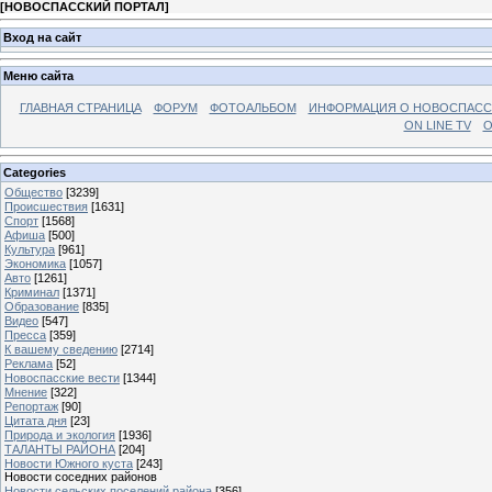
[
НОВОСПАССКИЙ ПОРТАЛ
]
Вход на сайт
Меню сайта
ГЛАВНАЯ СТРАНИЦА
ФОРУМ
ФОТОАЛЬБОМ
ИНФОРМАЦИЯ О НОВОСПАС
ON LINE TV
О
Categories
Общество
[3239]
Происшествия
[1631]
Спорт
[1568]
Афиша
[500]
Культура
[961]
Экономика
[1057]
Авто
[1261]
Криминал
[1371]
Образование
[835]
Видео
[547]
Пресса
[359]
К вашему сведению
[2714]
Реклама
[52]
Новоспасские вести
[1344]
Мнение
[322]
Репортаж
[90]
Цитата дня
[23]
Природа и экология
[1936]
ТАЛАНТЫ РАЙОНА
[204]
Новости Южного куста
[243]
Новости соседних районов
Новости сельских поселений района
[356]