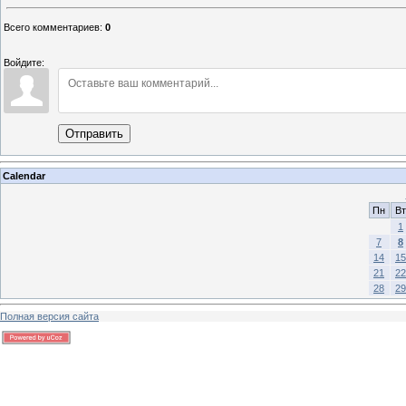
Всего комментариев
:
0
Войдите:
Отправить
Calendar
Пн
Вт
1
7
8
14
15
21
22
28
29
Полная версия сайта