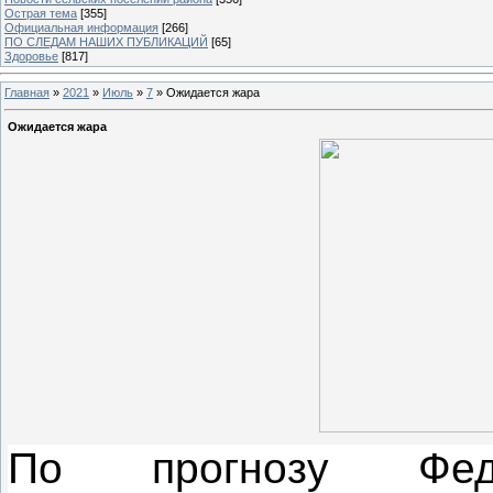
Острая тема
[355]
Официальная информация
[266]
ПО СЛЕДАМ НАШИХ ПУБЛИКАЦИЙ
[65]
Здоровье
[817]
Главная
»
2021
»
Июль
»
7
» Ожидается жара
Ожидается жара
По прогнозу Фед