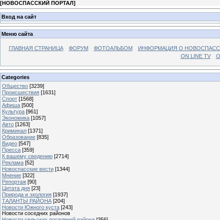
[
НОВОСПАССКИЙ ПОРТАЛ
]
Вход на сайт
Меню сайта
ГЛАВНАЯ СТРАНИЦА
ФОРУМ
ФОТОАЛЬБОМ
ИНФОРМАЦИЯ О НОВОСПАС
ON LINE TV
О
Categories
Общество
[3239]
Происшествия
[1631]
Спорт
[1568]
Афиша
[500]
Культура
[961]
Экономика
[1057]
Авто
[1263]
Криминал
[1371]
Образование
[835]
Видео
[547]
Пресса
[359]
К вашему сведению
[2714]
Реклама
[52]
Новоспасские вести
[1344]
Мнение
[322]
Репортаж
[90]
Цитата дня
[23]
Природа и экология
[1937]
ТАЛАНТЫ РАЙОНА
[204]
Новости Южного куста
[243]
Новости соседних районов
Новости сельских поселений района
[356]