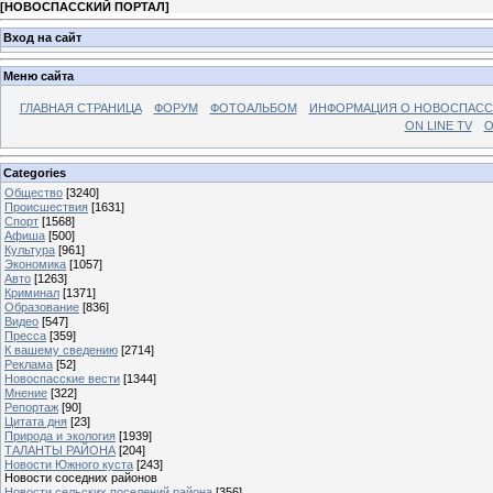
[
НОВОСПАССКИЙ ПОРТАЛ
]
Вход на сайт
Меню сайта
ГЛАВНАЯ СТРАНИЦА
ФОРУМ
ФОТОАЛЬБОМ
ИНФОРМАЦИЯ О НОВОСПАС
ON LINE TV
О
Categories
Общество
[3240]
Происшествия
[1631]
Спорт
[1568]
Афиша
[500]
Культура
[961]
Экономика
[1057]
Авто
[1263]
Криминал
[1371]
Образование
[836]
Видео
[547]
Пресса
[359]
К вашему сведению
[2714]
Реклама
[52]
Новоспасские вести
[1344]
Мнение
[322]
Репортаж
[90]
Цитата дня
[23]
Природа и экология
[1939]
ТАЛАНТЫ РАЙОНА
[204]
Новости Южного куста
[243]
Новости соседних районов
Новости сельских поселений района
[356]