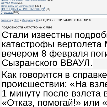
Острая тема
[355]
Официальная информация
[266]
ПО СЛЕДАМ НАШИХ ПУБЛИКАЦИЙ
[66]
Здоровье
[817]
Главная
»
2016
»
Февраль
»
10
» ПОДРОБНОСТИ КАТАСТРОФЫ С МИ-8
ПОДРОБНОСТИ КАТАСТРОФЫ С МИ-8
Стали известны подроб
катастрофы
вертолета М
вечером 8 февраля пог
Сызранского ВВАУЛ.
Как говорится в справк
происшествии: «На взле
1 минуту после взлета
«Отказ, помогай!» или 