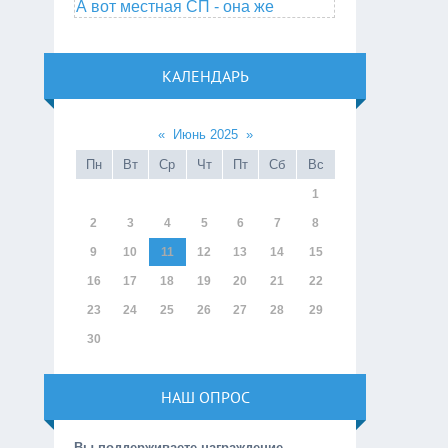
А вот местная СП - она же
КАЛЕНДАРЬ
«
Июнь 2025
»
Пн
Вт
Ср
Чт
Пт
Сб
Вс
1
2
3
4
5
6
7
8
9
10
11
12
13
14
15
16
17
18
19
20
21
22
23
24
25
26
27
28
29
30
НАШ ОПРОС
Вы поддерживаете награждение