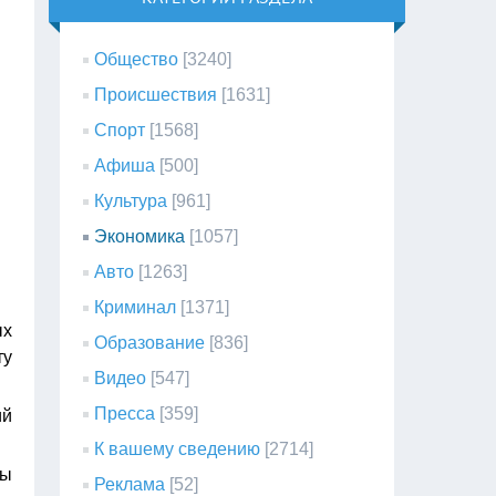
Общество
[3240]
Происшествия
[1631]
Спорт
[1568]
Афиша
[500]
Культура
[961]
Экономика
[1057]
Авто
[1263]
Криминал
[1371]
ых
Образование
[836]
ту
Видео
[547]
Пресса
[359]
ий
К вашему сведению
[2714]
сы
Реклама
[52]