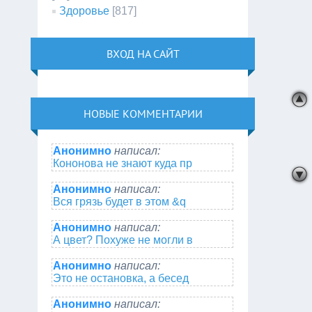
Здоровье
[817]
ВХОД НА САЙТ
НОВЫЕ КОММЕНТАРИИ
Анонимно
написал:
Кононова не знают куда пр
Анонимно
написал:
Вся грязь будет в этом &q
Анонимно
написал:
А цвет? Похуже не могли в
Анонимно
написал:
Это не остановка, а бесед
Анонимно
написал: