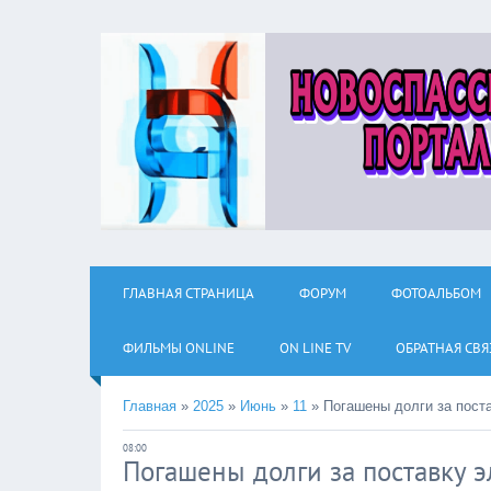
ГЛАВНАЯ СТРАНИЦА
ФОРУМ
ФОТОАЛЬБОМ
ФИЛЬМЫ ОNLINE
ON LINE TV
ОБРАТНАЯ СВЯ
Главная
»
2025
»
Июнь
»
11
»
Погашены долги за поста
08:00
Погашены долги за поставку э