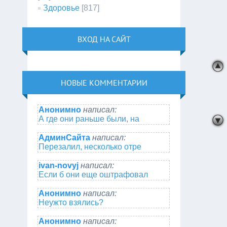
Здоровье
[817]
ВХОД НА САЙТ
НОВЫЕ КОММЕНТАРИИ
Анонимно
написал:
А где они раньше были, на
АдминСайта
написал:
Перезалил, несколько отре
ivan-novyj
написал:
Если б они еще оштрафовал
Анонимно
написал:
Неужто взялись?
Анонимно
написал: