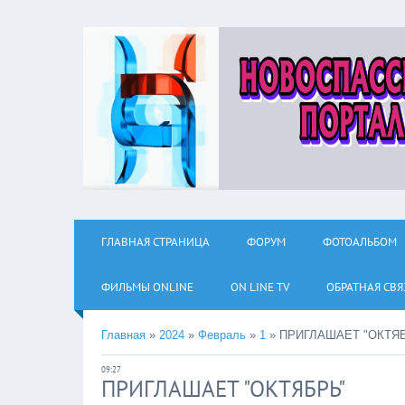
ГЛАВНАЯ СТРАНИЦА
ФОРУМ
ФОТОАЛЬБОМ
ФИЛЬМЫ ОNLINE
ON LINE TV
ОБРАТНАЯ СВЯ
Главная
»
2024
»
Февраль
»
1
»
ПРИГЛАШАЕТ "ОКТЯ
09:27
ПРИГЛАШАЕТ "ОКТЯБРЬ"