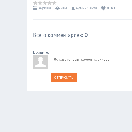
Афиша
484
АдминСайта
0.0
/
0
Всего комментариев
:
0
Войдите:
ОТПРАВИТЬ