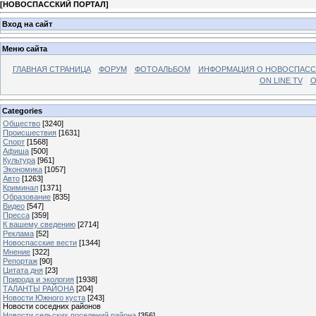
[
НОВОСПАССКИЙ ПОРТАЛ
]
Вход на сайт
Меню сайта
ГЛАВНАЯ СТРАНИЦА
ФОРУМ
ФОТОАЛЬБОМ
ИНФОРМАЦИЯ О НОВОСПАС
ON LINE TV
О
Categories
Общество
[3240]
Происшествия
[1631]
Спорт
[1568]
Афиша
[500]
Культура
[961]
Экономика
[1057]
Авто
[1263]
Криминал
[1371]
Образование
[835]
Видео
[547]
Пресса
[359]
К вашему сведению
[2714]
Реклама
[52]
Новоспасские вести
[1344]
Мнение
[322]
Репортаж
[90]
Цитата дня
[23]
Природа и экология
[1938]
ТАЛАНТЫ РАЙОНА
[204]
Новости Южного куста
[243]
Новости соседних районов
Новости сельских поселений района
[356]