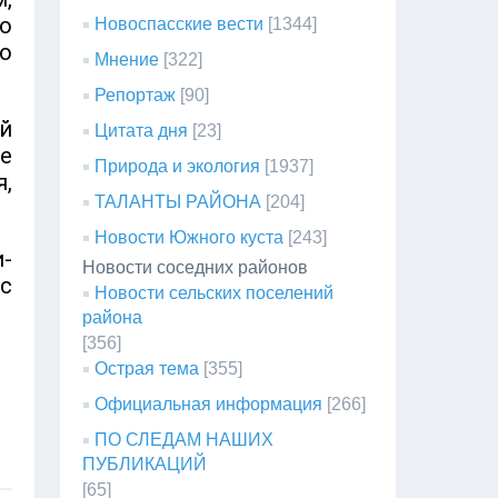
о
Новоспасские вести
[1344]
о
Мнение
[322]
Репортаж
[90]
й
Цитата дня
[23]
е
Природа и экология
[1937]
,
ТАЛАНТЫ РАЙОНА
[204]
Новости Южного куста
[243]
и-
Новости соседних районов
с
Новости сельских поселений
района
[356]
Острая тема
[355]
Официальная информация
[266]
ПО СЛЕДАМ НАШИХ
ПУБЛИКАЦИЙ
[65]