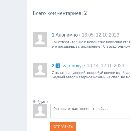
Всего комментариев
:
2
1
• 13:05, 12.10.2023
Анонимно
Как отвратительно и непонятно написана стать
его посадили, за управление т/с в алкогольн
2
• 13:44, 12.10.2023
ivan-novyj
Столько нарушений, попробуй опиши все благозв
Бедный автор наверное ночами не спал, не мог 
Войдите:
ОТПРАВИТЬ