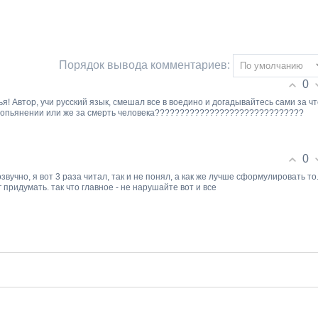
Порядок вывода комментариев:
0
я! Автор, учи русский язык, смешал все в воедино и догадывайтесь сами за чт
ом опьянении или же за смерть человека??????????????????????????????
0
учно, я вот 3 раза читал, так и не понял, а как же лучше сформулировать то
придумать. так что главное - не нарушайте вот и все