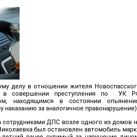
ому делу в отношении жителя Новоспасског
м в совершении преступления по УК Р
ом, находящимся в состоянии опьянения
 наказанию за аналогичное правонарушение)
да сотрудниками ДПС возле одного из домов 
Николаевка был остановлен автомобиль марк
-летний ранее судимый за нарушение лицом