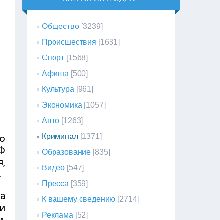
Общество
[3239]
Происшествия
[1631]
Спорт
[1568]
Афиша
[500]
Культура
[961]
Экономика
[1057]
Авто
[1263]
Криминал
[1371]
о
Ф
Образование
[835]
,
Видео
[547]
.
Пресса
[359]
на
К вашему сведению
[2714]
и
Реклама
[52]
,