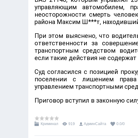
управляющим автомобилем, пр
неосторожности смерть человек
района Максим Ш***т, находивший
При этом выяснено, что водител
ответственности за совершени
транспортным средством водит
если такие действия не содержат 
Суд согласился с позицией проку
поселении с лишением права 
управлением транспортными средс
Приговор вступил в законную силу
Криминал
919
АдминСайта
0.0
/
0