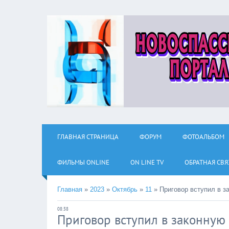
ГЛАВНАЯ СТРАНИЦА
ФОРУМ
ФОТОАЛЬБОМ
ФИЛЬМЫ ОNLINE
ON LINE TV
ОБРАТНАЯ СВЯ
Главная
»
2023
»
Октябрь
»
11
»
Приговор вступил в з
08:38
Приговор вступил в законную