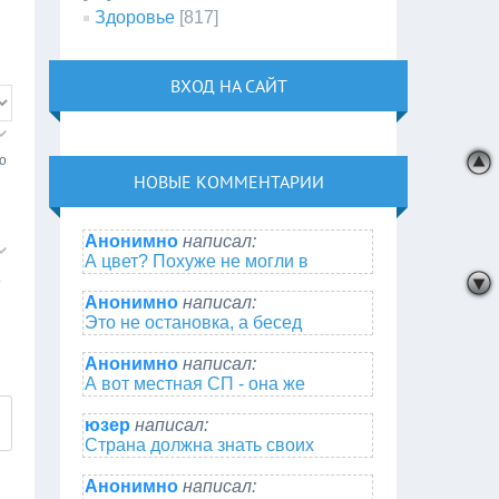
Здоровье
[817]
ВХОД НА САЙТ
о
НОВЫЕ КОММЕНТАРИИ
Анонимно
написал:
А цвет? Похуже не могли в
.
Анонимно
написал:
Это не остановка, а бесед
Анонимно
написал:
А вот местная СП - она же
юзер
написал:
Страна должна знать своих
Анонимно
написал: