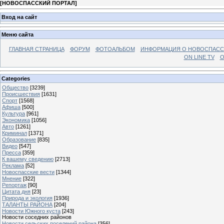
[
НОВОСПАССКИЙ ПОРТАЛ
]
Вход на сайт
Меню сайта
ГЛАВНАЯ СТРАНИЦА
ФОРУМ
ФОТОАЛЬБОМ
ИНФОРМАЦИЯ О НОВОСПАС
ON LINE TV
О
Categories
Общество
[3239]
Происшествия
[1631]
Спорт
[1568]
Афиша
[500]
Культура
[961]
Экономика
[1056]
Авто
[1261]
Криминал
[1371]
Образование
[835]
Видео
[547]
Пресса
[359]
К вашему сведению
[2713]
Реклама
[52]
Новоспасские вести
[1344]
Мнение
[322]
Репортаж
[90]
Цитата дня
[23]
Природа и экология
[1936]
ТАЛАНТЫ РАЙОНА
[204]
Новости Южного куста
[243]
Новости соседних районов
Новости сельских поселений района
[356]