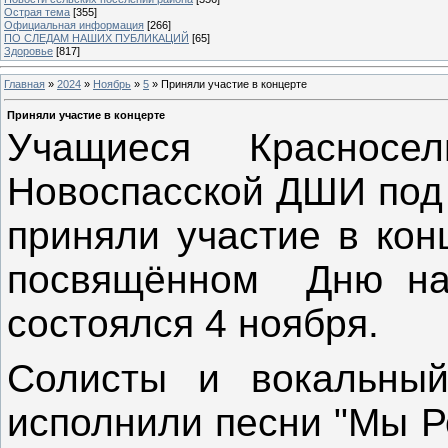
Острая тема
[355]
Официальная информация
[266]
ПО СЛЕДАМ НАШИХ ПУБЛИКАЦИЙ
[65]
Здоровье
[817]
Главная
»
2024
»
Ноябрь
»
5
» Приняли участие в концерте
Приняли участие в концерте
Учащиеся Красносел
Новоспасской ДШИ под 
приняли участие в кон
посвящённом Дню нар
состоялся 4 ноября.
Солисты и вокальный
исполнили песни "Мы Р