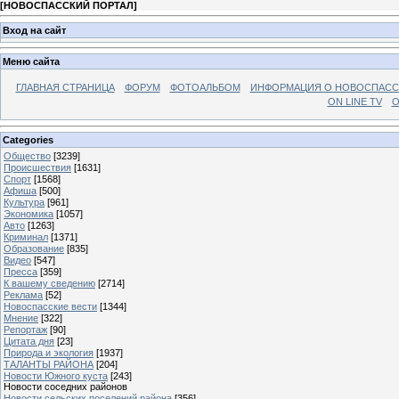
[
НОВОСПАССКИЙ ПОРТАЛ
]
Вход на сайт
Меню сайта
ГЛАВНАЯ СТРАНИЦА
ФОРУМ
ФОТОАЛЬБОМ
ИНФОРМАЦИЯ О НОВОСПАС
ON LINE TV
О
Categories
Общество
[3239]
Происшествия
[1631]
Спорт
[1568]
Афиша
[500]
Культура
[961]
Экономика
[1057]
Авто
[1263]
Криминал
[1371]
Образование
[835]
Видео
[547]
Пресса
[359]
К вашему сведению
[2714]
Реклама
[52]
Новоспасские вести
[1344]
Мнение
[322]
Репортаж
[90]
Цитата дня
[23]
Природа и экология
[1937]
ТАЛАНТЫ РАЙОНА
[204]
Новости Южного куста
[243]
Новости соседних районов
Новости сельских поселений района
[356]