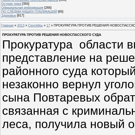
Острая тема
[355]
Официальная информация
[266]
ПО СЛЕДАМ НАШИХ ПУБЛИКАЦИЙ
[65]
Здоровье
[817]
Главная
»
2013
»
Сентябрь
»
17
» ПРОКУРАТУРА ПРОТИВ РЕШЕНИЯ НОВОСПАССКО
ПРОКУРАТУРА ПРОТИВ РЕШЕНИЯ НОВОСПАССКОГО СУДА
Прокуратура области в
представление на реше
районного суда который
незаконно вернул уголо
сына Повтаревых обратн
связанная с криминаль
леса, получила новый о