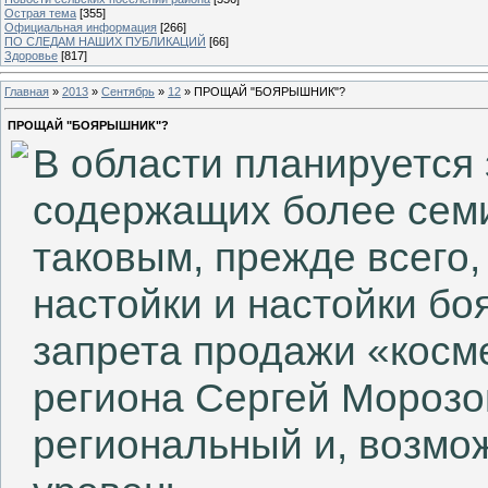
Острая тема
[355]
Официальная информация
[266]
ПО СЛЕДАМ НАШИХ ПУБЛИКАЦИЙ
[66]
Здоровье
[817]
Главная
»
2013
»
Сентябрь
»
12
» ПРОЩАЙ "БОЯРЫШНИК"?
ПРОЩАЙ "БОЯРЫШНИК"?
В области планируется 
содержащих более семи
таковым, прежде всего,
настойки и настойки б
запрета продажи «косм
региона Сергей Морозо
региональный и, возмо