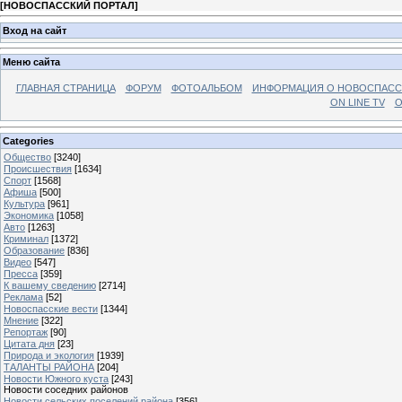
[
НОВОСПАССКИЙ ПОРТАЛ
]
Вход на сайт
Меню сайта
ГЛАВНАЯ СТРАНИЦА
ФОРУМ
ФОТОАЛЬБОМ
ИНФОРМАЦИЯ О НОВОСПАС
ON LINE TV
О
Categories
Общество
[3240]
Происшествия
[1634]
Спорт
[1568]
Афиша
[500]
Культура
[961]
Экономика
[1058]
Авто
[1263]
Криминал
[1372]
Образование
[836]
Видео
[547]
Пресса
[359]
К вашему сведению
[2714]
Реклама
[52]
Новоспасские вести
[1344]
Мнение
[322]
Репортаж
[90]
Цитата дня
[23]
Природа и экология
[1939]
ТАЛАНТЫ РАЙОНА
[204]
Новости Южного куста
[243]
Новости соседних районов
Новости сельских поселений района
[356]