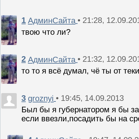
1
• 21:28, 12.09.20
АдминСайта
твою что ли?
2
• 21:32, 12.09.20
АдминСайта
то то я всё думал, чё ты от те
3
• 19:45, 14.09.2013
groznyi
Был бы я губернатором я бы зап
если ввезли,посадить бы на сро