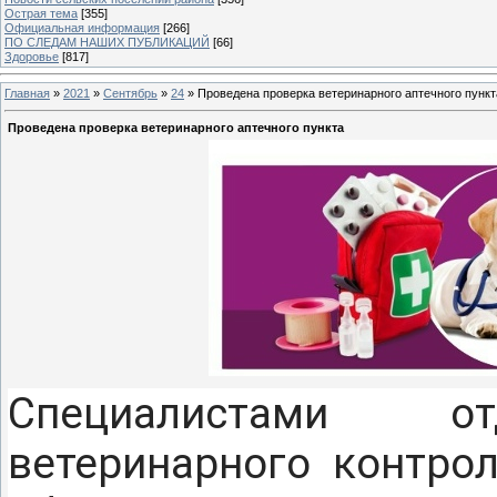
Острая тема
[355]
Официальная информация
[266]
ПО СЛЕДАМ НАШИХ ПУБЛИКАЦИЙ
[66]
Здоровье
[817]
Главная
»
2021
»
Сентябрь
»
24
» Проведена проверка ветеринарного аптечного пункт
Проведена проверка ветеринарного аптечного пункта
Специалистами от
ветеринарного контрол