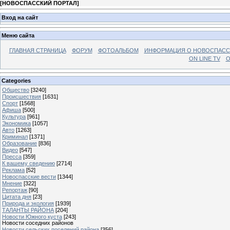
[
НОВОСПАССКИЙ ПОРТАЛ
]
Вход на сайт
Меню сайта
ГЛАВНАЯ СТРАНИЦА
ФОРУМ
ФОТОАЛЬБОМ
ИНФОРМАЦИЯ О НОВОСПАС
ON LINE TV
О
Categories
Общество
[3240]
Происшествия
[1631]
Спорт
[1568]
Афиша
[500]
Культура
[961]
Экономика
[1057]
Авто
[1263]
Криминал
[1371]
Образование
[836]
Видео
[547]
Пресса
[359]
К вашему сведению
[2714]
Реклама
[52]
Новоспасские вести
[1344]
Мнение
[322]
Репортаж
[90]
Цитата дня
[23]
Природа и экология
[1939]
ТАЛАНТЫ РАЙОНА
[204]
Новости Южного куста
[243]
Новости соседних районов
Новости сельских поселений района
[356]