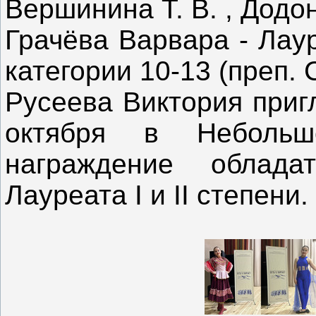
Вершинина Т. В. , Додо
Грачёва Варвара - Лау
категории 10-13 (преп.
Русеева Виктория приг
октября в Небольш
награждение облада
Лауреата I и II степени.