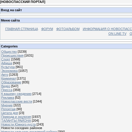
[
НОВОСПАССКИЙ ПОРТАЛ
]
Вход на сайт
Меню сайта
ГЛАВНАЯ СТРАНИЦА
ФОРУМ
ФОТОАЛЬБОМ
ИНФОРМАЦИЯ О НОВОСПАС
ON LINE TV
О
Categories
Общество
[3239]
Происшествия
[1631]
Спорт
[1568]
Афиша
[500]
Культура
[961]
Экономика
[1057]
Авто
[1263]
Криминал
[1371]
Образование
[835]
Видео
[547]
Пресса
[359]
К вашему сведению
[2714]
Реклама
[52]
Новоспасские вести
[1344]
Мнение
[322]
Репортаж
[90]
Цитата дня
[23]
Природа и экология
[1937]
ТАЛАНТЫ РАЙОНА
[204]
Новости Южного куста
[243]
Новости соседних районов
Новости сельских поселений района
[356]