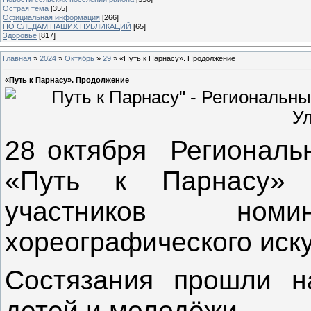
Острая тема
[355]
Официальная информация
[266]
ПО СЛЕДАМ НАШИХ ПУБЛИКАЦИЙ
[65]
Здоровье
[817]
Главная
»
2024
»
Октябрь
»
29
» «Путь к Парнасу». Продолжение
«Путь к Парнасу». Продолжение
28 октября Региональ
«Путь к Парнасу» 
участников но
хореографического иску
Состязания прошли н
детей и молодёжи.