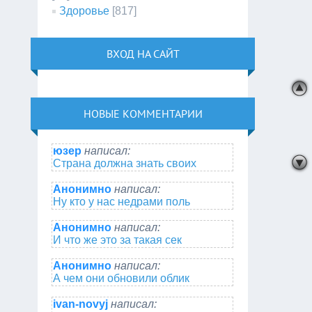
Здоровье
[817]
ВХОД НА САЙТ
НОВЫЕ КОММЕНТАРИИ
юзер
написал:
Страна должна знать своих
Анонимно
написал:
Ну кто у нас недрами поль
Анонимно
написал:
И что же это за такая сек
Анонимно
написал:
А чем они обновили облик
ivan-novyj
написал: