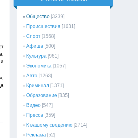
Общество
[3239]
Происшествия
[1631]
Спорт
[1568]
Афиша
[500]
ет
а,
Культура
[961]
 и
Экономика
[1057]
Авто
[1263]
»,
да
Криминал
[1371]
Образование
[835]
Видео
[547]
Пресса
[359]
К вашему сведению
[2714]
Реклама
[52]