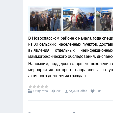
В Новоспасском районе с начала года спец
из 30 сельских населённых пунктов, доста
выявления отдельных неинфекционн
маммографического обследования, диспансе
Напомним, поддержка старшего поколения 
мероприятия которого направлены на ув
активного долголетия граждан.
Общество
206
АдминСайта
0.0
/
0