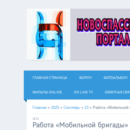
ГЛАВНАЯ СТРАНИЦА
ФОРУМ
ФОТОАЛЬБОМ
ФИЛЬМЫ ОNLINE
ON LINE TV
ОБРАТНАЯ СВЯ
Главная
»
2025
»
Сентябрь
»
23
»
Работа «Мобильной 
13:11
Работа «Мобильной бригады»