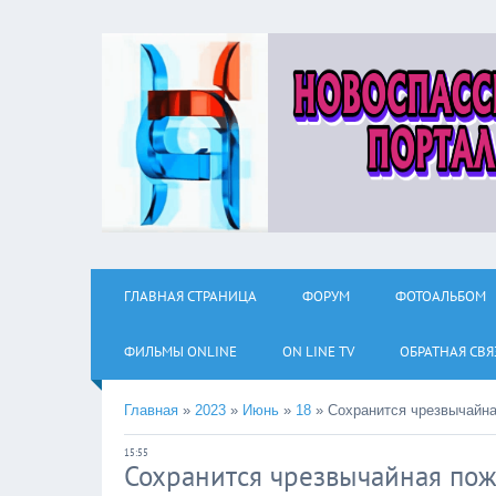
ГЛАВНАЯ СТРАНИЦА
ФОРУМ
ФОТОАЛЬБОМ
ФИЛЬМЫ ОNLINE
ON LINE TV
ОБРАТНАЯ СВЯ
Главная
»
2023
»
Июнь
»
18
»
Сохранится чрезвычайна
15:55
Сохранится чрезвычайная пож