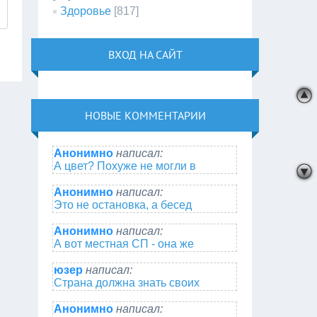
Здоровье
[817]
ВХОД НА САЙТ
НОВЫЕ КОММЕНТАРИИ
Анонимно
написал:
А цвет? Похуже не могли в
Анонимно
написал:
Это не остановка, а бесед
Анонимно
написал:
А вот местная СП - она же
юзер
написал:
Страна должна знать своих
Анонимно
написал: