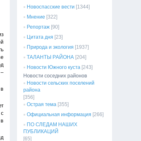
Новоспасские вести
[1344]
Мнение
[322]
Репортаж
[90]
из
Цитата дня
[23]
ей
Природа и экология
[1937]
ть
ве
ТАЛАНТЫ РАЙОНА
[204]
од
Новости Южного куста
[243]
 –
Новости соседних районов
Новости сельских поселений
 в
района
[356]
Острая тема
[355]
ет
 с
Официальная информация
[266]
 в
ПО СЛЕДАМ НАШИХ
ПУБЛИКАЦИЙ
яд
[65]