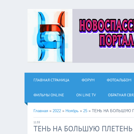
ГЛАВНАЯ СТРАНИЦА
ФОРУМ
ФОТОАЛЬБОМ
ФИЛЬМЫ ОNLINE
ON LINE TV
ОБРАТНАЯ СВЯ
Главная
»
2022
»
Ноябрь
»
25
»
ТЕНЬ НА БОЛЬШУЮ 
11:55
ТЕНЬ НА БОЛЬШУЮ ПЛЕТЕНЬ