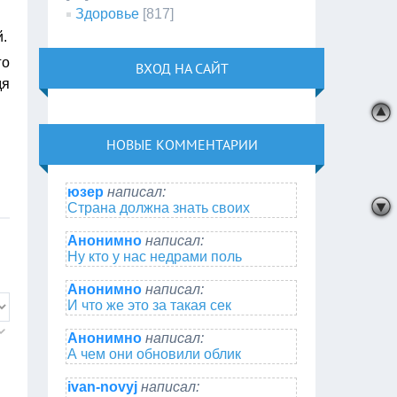
Здоровье
[817]
.
го
ВХОД НА САЙТ
дя
НОВЫЕ КОММЕНТАРИИ
юзер
написал:
Страна должна знать своих
Анонимно
написал:
Ну кто у нас недрами поль
Анонимно
написал:
И что же это за такая сек
Анонимно
написал:
А чем они обновили облик
ivan-novyj
написал: