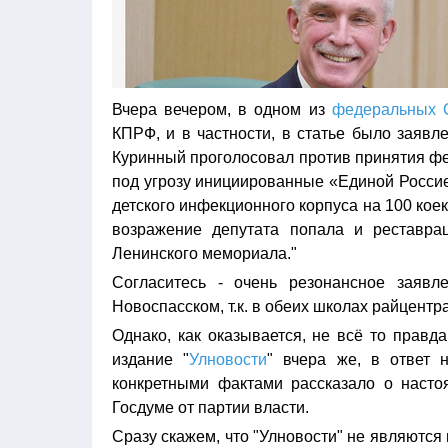
Вчера вечером, в одном из
федеральных
КПРФ, и в частности, в статье было заяв
Куринный проголосовал против принятия фе
под угрозу инициированные «Единой Россие
детского инфекционного корпуса на 100 кое
возражение депутата попала и реставрац
Ленинского мемориала."
Согласитесь - очень резонансное заявл
Новоспасском, т.к. в обеих школах райцент
Однако, как оказывается, не всё то правд
издание "
Улновости
" вчера же, в ответ 
конкретными фактами рассказало о насто
Госдуме от партии власти.
Сразу скажем, что "Улновости" не являютс