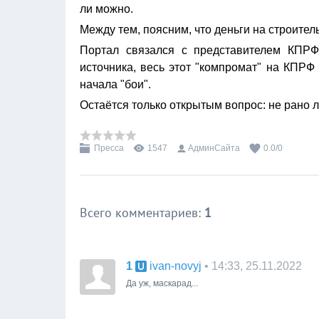
ли можно.
Между тем, поясним, что деньги на строител
Портал связался с представителем КПРФ,
источника, весь этот "компромат" на КПРФ
начала "бои".
Остаётся только открытым вопрос: не рано л
Пресса
1547
АдминСайта
0.0
/
0
Всего комментариев
:
1
1
• 14:33, 25.11.2022
ivan-novyj
Да уж, маскарад...