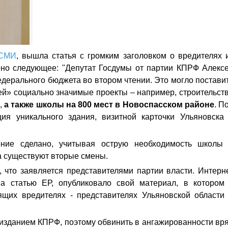
 СМИ
, вышла статья с громким заголовком о вредителях 
лено следующее: "Депутат Госдумы от партии КПРФ Алекс
дерального бюджета во втором чтении. Это могло постави
й» социально значимые проекты – например, строительст
к,
а также школы на 800 мест в Новоспасском районе
. П
ия уникального здания, визитной карточки Ульяновска
ение сделано, учитывая острую необходимость школы
ра существуют вторые смены.
а, что заявляется представителями партии власти. Интерн
на статью ЕР, опубликовало свой материал, в котором
ящих вредителях - представителях Ульяновской области
я изданием КПРФ, поэтому обвинить в ангажированности вр