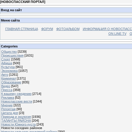
[
НОВОСПАССКИЙ ПОРТАЛ
]
Вход на сайт
Меню сайта
ГЛАВНАЯ СТРАНИЦА
ФОРУМ
ФОТОАЛЬБОМ
ИНФОРМАЦИЯ О НОВОСПАС
ON LINE TV
О
Categories
Общество
[3239]
Происшествия
[1631]
Спорт
[1568]
Афиша
[500]
Культура
[961]
Экономика
[1057]
Авто
[1261]
Криминал
[1371]
Образование
[835]
Видео
[547]
Пресса
[359]
К вашему сведению
[2714]
Реклама
[52]
Новоспасские вести
[1344]
Мнение
[322]
Репортаж
[90]
Цитата дня
[23]
Природа и экология
[1936]
ТАЛАНТЫ РАЙОНА
[204]
Новости Южного куста
[243]
Новости соседних районов
Новости сельских поселений района
[356]