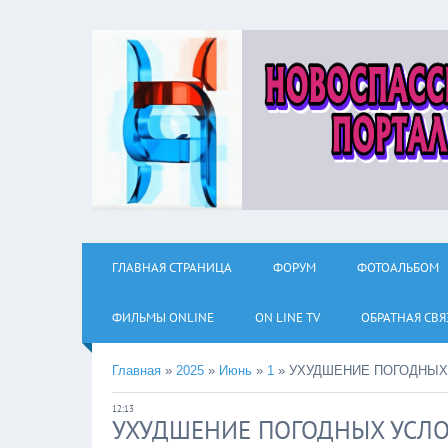
ГЛАВНАЯ СТРАНИЦА
ФОРУМ
ФОТОАЛЬБОМ
ФИЛЬМЫ ОNLINE
ON LINE TV
ОБРАТНАЯ СВЯ
Главная
»
2025
»
Июнь
»
1
»
УХУДШЕНИЕ ПОГОДНЫХ
12:13
УХУДШЕНИЕ ПОГОДНЫХ УСЛ