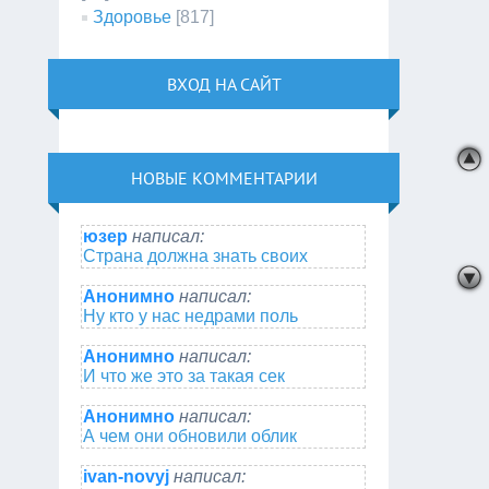
Здоровье
[817]
ВХОД НА САЙТ
НОВЫЕ КОММЕНТАРИИ
юзер
написал:
Страна должна знать своих
Анонимно
написал:
Ну кто у нас недрами поль
Анонимно
написал:
И что же это за такая сек
Анонимно
написал:
А чем они обновили облик
ivan-novyj
написал: