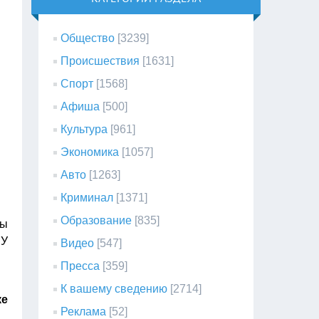
Общество
[3239]
Происшествия
[1631]
Спорт
[1568]
Афиша
[500]
Культура
[961]
Экономика
[1057]
Авто
[1263]
Криминал
[1371]
Образование
[835]
ды
БУ
Видео
[547]
Пресса
[359]
К вашему сведению
[2714]
ке
Реклама
[52]