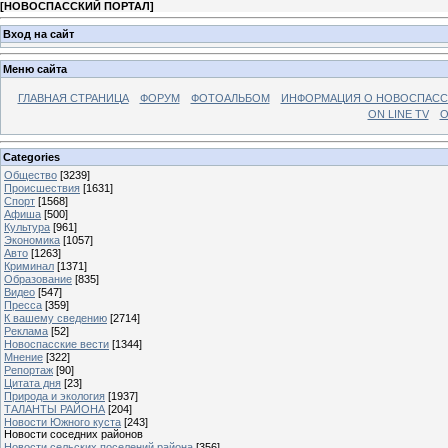
[
НОВОСПАССКИЙ ПОРТАЛ
]
Вход на сайт
Меню сайта
ГЛАВНАЯ СТРАНИЦА
ФОРУМ
ФОТОАЛЬБОМ
ИНФОРМАЦИЯ О НОВОСПАС
ON LINE TV
О
Categories
Общество
[3239]
Происшествия
[1631]
Спорт
[1568]
Афиша
[500]
Культура
[961]
Экономика
[1057]
Авто
[1263]
Криминал
[1371]
Образование
[835]
Видео
[547]
Пресса
[359]
К вашему сведению
[2714]
Реклама
[52]
Новоспасские вести
[1344]
Мнение
[322]
Репортаж
[90]
Цитата дня
[23]
Природа и экология
[1937]
ТАЛАНТЫ РАЙОНА
[204]
Новости Южного куста
[243]
Новости соседних районов
Новости сельских поселений района
[356]