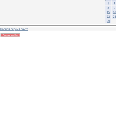
1
2
8
9
15
16
22
23
29
Полная версия сайта