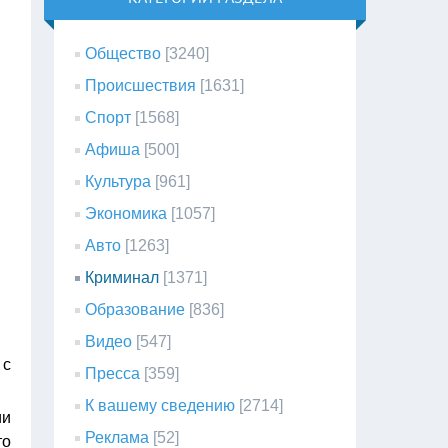
Общество
[3240]
Происшествия
[1631]
Спорт
[1568]
Афиша
[500]
Культура
[961]
Экономика
[1057]
Авто
[1263]
Криминал
[1371]
Образование
[836]
Видео
[547]
 с
Пресса
[359]
К вашему сведению
[2714]
ии
Реклама
[52]
то