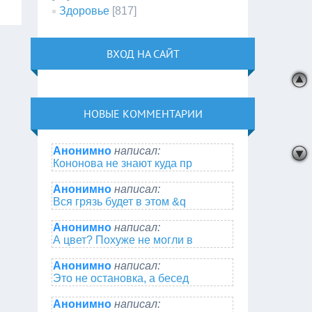
Здоровье
[817]
ВХОД НА САЙТ
НОВЫЕ КОММЕНТАРИИ
Анонимно
написал:
Кононова не знают куда пр
Анонимно
написал:
Вся грязь будет в этом &q
Анонимно
написал:
А цвет? Похуже не могли в
Анонимно
написал:
Это не остановка, а бесед
Анонимно
написал: