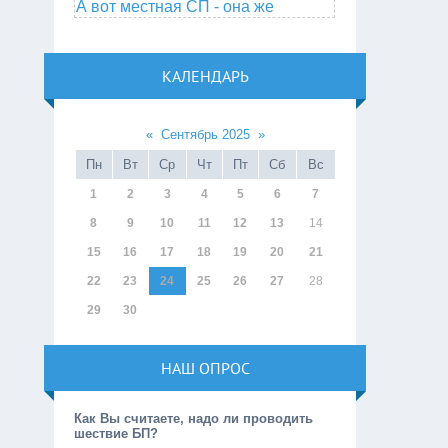
А вот местная СП - она же
КАЛЕНДАРЬ
«
Сентябрь 2025
»
Пн
Вт
Ср
Чт
Пт
Сб
Вс
1
2
3
4
5
6
7
8
9
10
11
12
13
14
15
16
17
18
19
20
21
22
23
24
25
26
27
28
29
30
НАШ ОПРОС
Как Вы считаете, надо ли проводить
шествие БП?