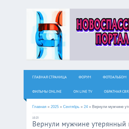
ГЛАВНАЯ СТРАНИЦА
ФОРУМ
ФОТОАЛЬБОМ
ФИЛЬМЫ ОNLINE
ON LINE TV
ОБРАТНАЯ СВЯ
Главная
»
2025
»
Сентябрь
»
24
»
Вернули мужчине ут
10:23
Вернули мужчине утерянный 