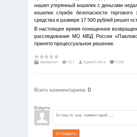
нашел утерянный кошелек с деньгами недале
кошелек службе безопасности торгового
средства в размере 17 500 рублей решил ост
В настоящее время похищенное возвращено
расследования МО МВД России «Павловски
принято процессуальное решение.
Криминал
417
АдминСайта
0.0
/
0
Всего комментариев
:
0
Войдите:
ОТПРАВИТЬ