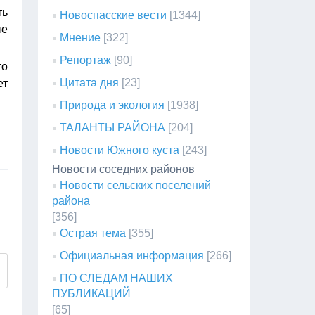
ть
Новоспасские вести
[1344]
ые
Мнение
[322]
Репортаж
[90]
го
Цитата дня
[23]
ет
Природа и экология
[1938]
ТАЛАНТЫ РАЙОНА
[204]
Новости Южного куста
[243]
Новости соседних районов
Новости сельских поселений
района
[356]
Острая тема
[355]
Официальная информация
[266]
ПО СЛЕДАМ НАШИХ
ПУБЛИКАЦИЙ
[65]