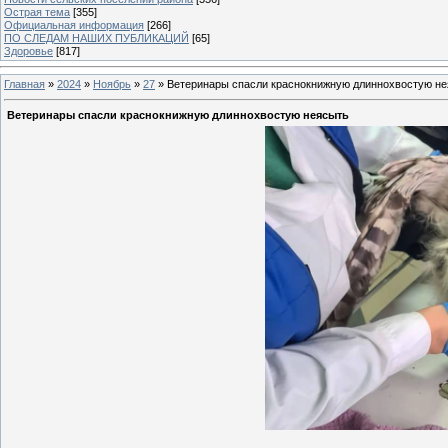
Острая тема
[355]
Официальная информация
[266]
ПО СЛЕДАМ НАШИХ ПУБЛИКАЦИЙ
[65]
Здоровье
[817]
Главная
»
2024
»
Ноябрь
»
27
» Ветеринары спасли краснокнижную длиннохвостую н
Ветеринары спасли краснокнижную длиннохвостую неясыть