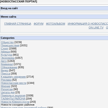
[
НОВОСПАССКИЙ ПОРТАЛ
]
Вход на сайт
Меню сайта
ГЛАВНАЯ СТРАНИЦА
ФОРУМ
ФОТОАЛЬБОМ
ИНФОРМАЦИЯ О НОВОСПАС
ON LINE TV
О
Categories
Общество
[3239]
Происшествия
[1631]
Спорт
[1568]
Афиша
[500]
Культура
[961]
Экономика
[1057]
Авто
[1263]
Криминал
[1371]
Образование
[835]
Видео
[547]
Пресса
[359]
К вашему сведению
[2714]
Реклама
[52]
Новоспасские вести
[1344]
Мнение
[322]
Репортаж
[90]
Цитата дня
[23]
Природа и экология
[1938]
ТАЛАНТЫ РАЙОНА
[204]
Новости Южного куста
[243]
Новости соседних районов
Новости сельских поселений района
[356]