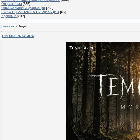
Острая тема
[355]
Официальная информация
[266]
ПО СЛЕДАМ НАШИХ ПУБЛИКАЦИЙ
[65]
Здоровье
[817]
Главная
»
Видео
ПРЕМЬЕРА КЛИПА