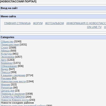
[
НОВОСПАССКИЙ ПОРТАЛ
]
Вход на сайт
Меню сайта
ГЛАВНАЯ СТРАНИЦА
ФОРУМ
ФОТОАЛЬБОМ
ИНФОРМАЦИЯ О НОВОСПАС
ON LINE TV
О
Categories
Общество
[3240]
Происшествия
[1631]
Спорт
[1568]
Афиша
[500]
Культура
[961]
Экономика
[1057]
Авто
[1263]
Криминал
[1371]
Образование
[836]
Видео
[547]
Пресса
[359]
К вашему сведению
[2714]
Реклама
[52]
Новоспасские вести
[1344]
Мнение
[322]
Репортаж
[90]
Цитата дня
[23]
Природа и экология
[1938]
ТАЛАНТЫ РАЙОНА
[204]
Новости Южного куста
[243]
Новости соседних районов
Новости сельских поселений района
[356]