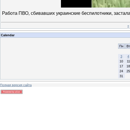
Работа ПВО, сбивавших украинские беспилотники, застал
«
Calendar
Пн
Вт
3
4
10
11
17
18
24
25
31
Полная версия сайта