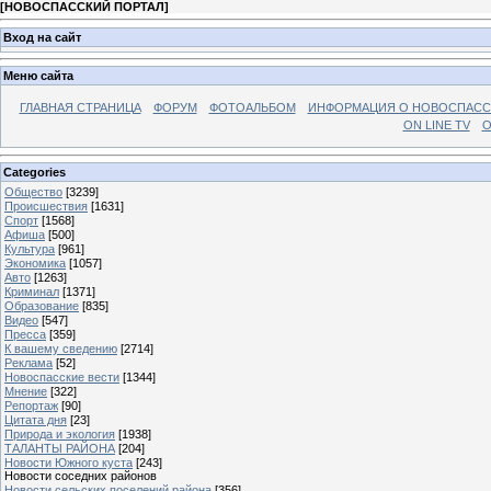
[
НОВОСПАССКИЙ ПОРТАЛ
]
Вход на сайт
Меню сайта
ГЛАВНАЯ СТРАНИЦА
ФОРУМ
ФОТОАЛЬБОМ
ИНФОРМАЦИЯ О НОВОСПАС
ON LINE TV
О
Categories
Общество
[3239]
Происшествия
[1631]
Спорт
[1568]
Афиша
[500]
Культура
[961]
Экономика
[1057]
Авто
[1263]
Криминал
[1371]
Образование
[835]
Видео
[547]
Пресса
[359]
К вашему сведению
[2714]
Реклама
[52]
Новоспасские вести
[1344]
Мнение
[322]
Репортаж
[90]
Цитата дня
[23]
Природа и экология
[1938]
ТАЛАНТЫ РАЙОНА
[204]
Новости Южного куста
[243]
Новости соседних районов
Новости сельских поселений района
[356]