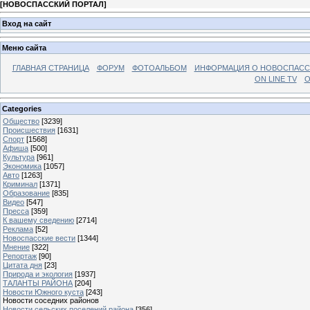
[
НОВОСПАССКИЙ ПОРТАЛ
]
Вход на сайт
Меню сайта
ГЛАВНАЯ СТРАНИЦА
ФОРУМ
ФОТОАЛЬБОМ
ИНФОРМАЦИЯ О НОВОСПАС
ON LINE TV
О
Categories
Общество
[3239]
Происшествия
[1631]
Спорт
[1568]
Афиша
[500]
Культура
[961]
Экономика
[1057]
Авто
[1263]
Криминал
[1371]
Образование
[835]
Видео
[547]
Пресса
[359]
К вашему сведению
[2714]
Реклама
[52]
Новоспасские вести
[1344]
Мнение
[322]
Репортаж
[90]
Цитата дня
[23]
Природа и экология
[1937]
ТАЛАНТЫ РАЙОНА
[204]
Новости Южного куста
[243]
Новости соседних районов
Новости сельских поселений района
[356]