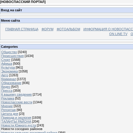
[
НОВОСПАССКИЙ ПОРТАЛ
]
Вход на сайт
Меню сайта
ГЛАВНАЯ СТРАНИЦА
ФОРУМ
ФОТОАЛЬБОМ
ИНФОРМАЦИЯ О НОВОСПАС
ON LINE TV
О
Categories
Общество
[3240]
Происшествия
[1634]
Спорт
[1568]
Афиша
[500]
Культура
[961]
Экономика
[1058]
Авто
[1263]
Криминал
[1372]
Образование
[836]
Видео
[547]
Пресса
[359]
К вашему сведению
[2714]
Реклама
[52]
Новоспасские вести
[1344]
Мнение
[322]
Репортаж
[90]
Цитата дня
[23]
Природа и экология
[1939]
ТАЛАНТЫ РАЙОНА
[204]
Новости Южного куста
[243]
Новости соседних районов
Новости сельских поселений района
[356]