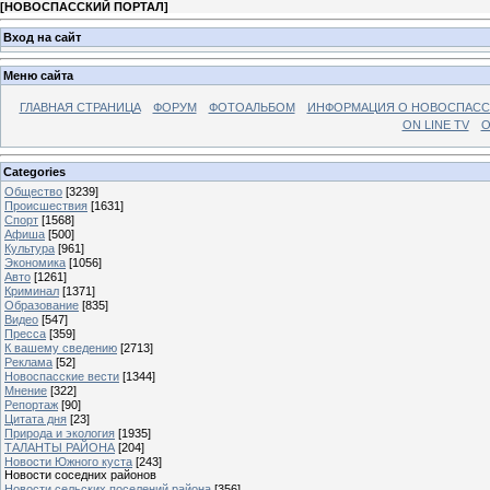
[
НОВОСПАССКИЙ ПОРТАЛ
]
Вход на сайт
Меню сайта
ГЛАВНАЯ СТРАНИЦА
ФОРУМ
ФОТОАЛЬБОМ
ИНФОРМАЦИЯ О НОВОСПАС
ON LINE TV
О
Categories
Общество
[3239]
Происшествия
[1631]
Спорт
[1568]
Афиша
[500]
Культура
[961]
Экономика
[1056]
Авто
[1261]
Криминал
[1371]
Образование
[835]
Видео
[547]
Пресса
[359]
К вашему сведению
[2713]
Реклама
[52]
Новоспасские вести
[1344]
Мнение
[322]
Репортаж
[90]
Цитата дня
[23]
Природа и экология
[1935]
ТАЛАНТЫ РАЙОНА
[204]
Новости Южного куста
[243]
Новости соседних районов
Новости сельских поселений района
[356]