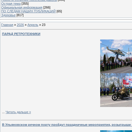
Острая тема
[355]
Официальная информация
[266]
ПО СЛЕДАМ НАШИХ ПУБЛИКАЦИЙ
[65]
Здоровье
[817]
Главная
»
2026
»
Апрель
»
23
ПАРАД РЕТРОТЕХНИКИ
...
Читать дальше »
В Ульяновском речном порту пройдут праздничные мероприятия, розыгрыши 