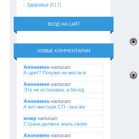
Здоровье
[817]
ВХОД НА САЙТ
НОВЫЕ КОММЕНТАРИИ
Анонимно
написал:
А цвет? Похуже не могли в
Анонимно
написал:
Это не остановка, а бесед
Анонимно
написал:
А вот местная СП - она же
юзер
написал:
Страна должна знать своих
Анонимно
написал: