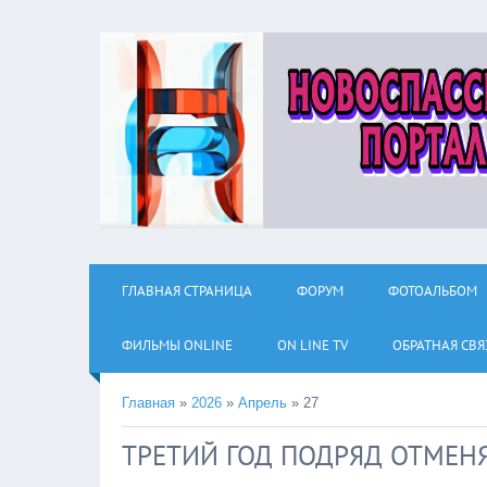
ГЛАВНАЯ СТРАНИЦА
ФОРУМ
ФОТОАЛЬБОМ
ФИЛЬМЫ ОNLINE
ON LINE TV
ОБРАТНАЯ СВЯ
Главная
»
2026
»
Апрель
»
27
ТРЕТИЙ ГОД ПОДРЯД ОТМЕН