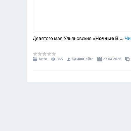
Девятого мая Ульяновские «
Ночные В
...
Чи
Авто
365
АдминСайта
27.04.2026