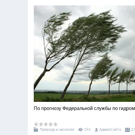
По прогнозу Федеральной службы по гидро
Природа и экология
153
АдминСайта
27