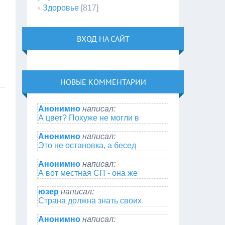
Здоровье
[817]
ВХОД НА САЙТ
НОВЫЕ КОММЕНТАРИИ
Анонимно
написал:
А цвет? Похуже не могли в
Анонимно
написал:
Это не остановка, а бесед
Анонимно
написал:
А вот местная СП - она же
юзер
написал:
Страна должна знать своих
Анонимно
написал: