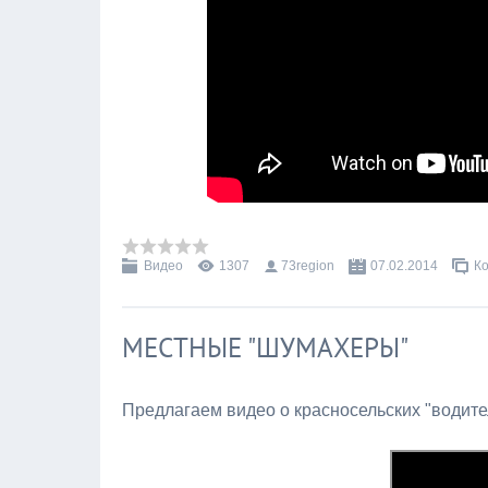
Видео
1307
73region
07.02.2014
Ко
МЕСТНЫЕ "ШУМАХЕРЫ"
Предлагаем видео о красносельских "водите