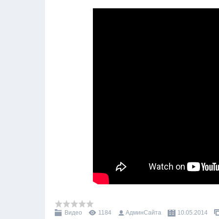
Видео
1184
АдминСайта
10.05.2014