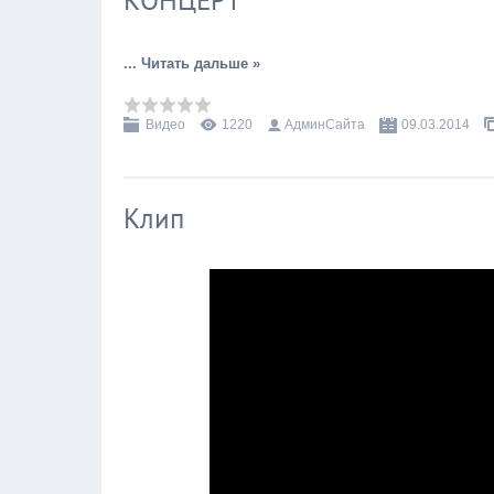
КОНЦЕРТ
...
Читать дальше »
Видео
1220
АдминСайта
09.03.2014
Клип