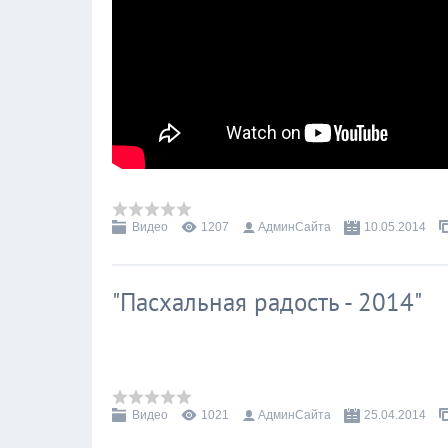
Видео
1207
АдминСайта
10.05.2014
"Пасхальная радость - 2014"
Видео
1021
АдминСайта
25.04.2014