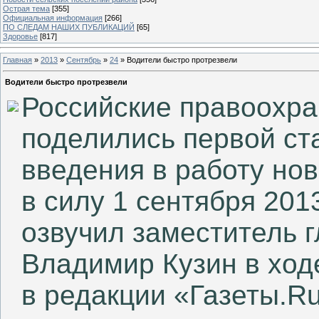
Острая тема
[355]
Официальная информация
[266]
ПО СЛЕДАМ НАШИХ ПУБЛИКАЦИЙ
[65]
Здоровье
[817]
Главная
»
2013
»
Сентябрь
»
24
» Водители быстро протрезвели
Водители быстро протрезвели
Российские правоохр
поделились первой ст
введения в работу но
в силу 1 сентября 201
озвучил заместитель 
Владимир Кузин в ход
в редакции «Газеты.R