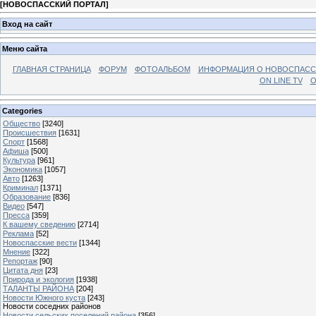
[
НОВОСПАССКИЙ ПОРТАЛ
]
Вход на сайт
Меню сайта
ГЛАВНАЯ СТРАНИЦА
ФОРУМ
ФОТОАЛЬБОМ
ИНФОРМАЦИЯ О НОВОСПАС
ON LINE TV
О
Categories
Общество
[3240]
Происшествия
[1631]
Спорт
[1568]
Афиша
[500]
Культура
[961]
Экономика
[1057]
Авто
[1263]
Криминал
[1371]
Образование
[836]
Видео
[547]
Пресса
[359]
К вашему сведению
[2714]
Реклама
[52]
Новоспасские вести
[1344]
Мнение
[322]
Репортаж
[90]
Цитата дня
[23]
Природа и экология
[1938]
ТАЛАНТЫ РАЙОНА
[204]
Новости Южного куста
[243]
Новости соседних районов
Новости сельских поселений района
[356]