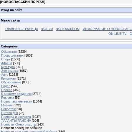
[
НОВОСПАССКИЙ ПОРТАЛ
]
Вход на сайт
Меню сайта
ГЛАВНАЯ СТРАНИЦА
ФОРУМ
ФОТОАЛЬБОМ
ИНФОРМАЦИЯ О НОВОСПАС
ON LINE TV
О
Categories
Общество
[3239]
Происшествия
[1631]
Спорт
[1568]
Афиша
[500]
Культура
[961]
Экономика
[1057]
Авто
[1263]
Криминал
[1371]
Образование
[835]
Видео
[547]
Пресса
[359]
К вашему сведению
[2714]
Реклама
[52]
Новоспасские вести
[1344]
Мнение
[322]
Репортаж
[90]
Цитата дня
[23]
Природа и экология
[1937]
ТАЛАНТЫ РАЙОНА
[204]
Новости Южного куста
[243]
Новости соседних районов
Новости сельских поселений района
[356]