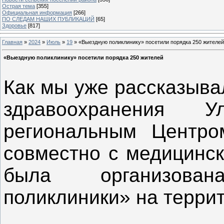
Острая тема
[355]
Официальная информация
[266]
ПО СЛЕДАМ НАШИХ ПУБЛИКАЦИЙ
[65]
Здоровье
[817]
Главная
»
2024
»
Июль
»
19
» «Выездную поликлинику» посетили порядка 250 жителей
«Выездную поликлинику» посетили порядка 250 жителей
Как мы уже рассказыва
здравоохранения 
региональным Центро
совместно с медицинск
была организова
поликлиники» на терри