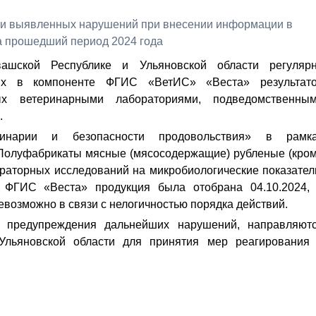
вашской Республике и Ульяновской области регуляр
ых в компоненте ФГИС «ВетИС» «Веста» результат
ых ветеринарными лабораториями, подведомственны
.
инарии и безопасности продовольствия» в рамк
«Полуфабрикаты мясные (мясосодержащие) рубленые (кро
раторных исследований на микробиологические показател
 ФГИС «Веста» продукция была отобрана 04.10.2024,
евозможно в связи с нелогичностью порядка действий.
ю предупреждения дальнейших нарушений, направляют
Ульяновской области для принятия мер реагирования