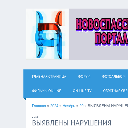
ГЛАВНАЯ СТРАНИЦА
ФОРУМ
ФОТОАЛЬБОМ
ФИЛЬМЫ ОNLINE
ON LINE TV
ОБРАТНАЯ СВЯ
Главная
»
2024
»
Ноябрь
»
29
»
ВЫЯВЛЕНЫ НАРУШЕ
21:53
ВЫЯВЛЕНЫ НАРУШЕНИЯ