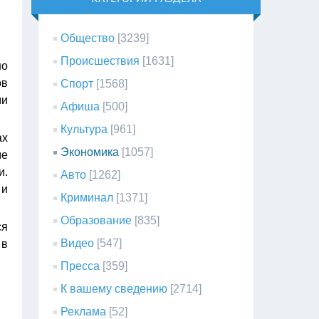
Общество
[3239]
Происшествия
[1631]
но
ов
Спорт
[1568]
ми
Афиша
[500]
Культура
[961]
ах
Экономика
[1057]
ме
и.
Авто
[1262]
 и
Криминал
[1371]
Образование
[835]
ся
Видео
[547]
 в
Пресса
[359]
К вашему сведению
[2714]
Реклама
[52]