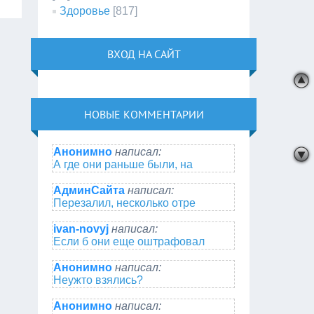
Здоровье
[817]
ВХОД НА САЙТ
НОВЫЕ КОММЕНТАРИИ
Анонимно
написал:
А где они раньше были, на
АдминСайта
написал:
Перезалил, несколько отре
ivan-novyj
написал:
Если б они еще оштрафовал
Анонимно
написал:
Неужто взялись?
Анонимно
написал: