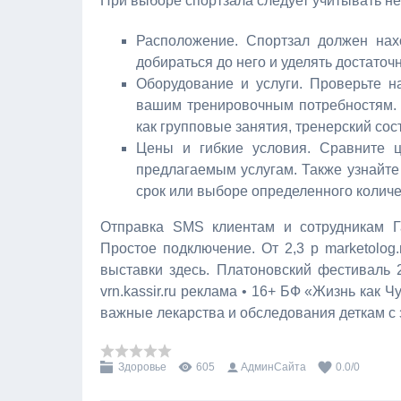
При выборе спортзала следует учитывать не
Расположение. Спортзал должен нах
добираться до него и уделять достато
Оборудование и услуги. Проверьте н
вашим тренировочным потребностям. 
как групповые занятия, тренерский сос
Цены и гибкие условия. Сравните 
предлагаемым услугам. Также узнайт
срок или выборе определенного количе
Отправка SMS клиентам и сотрудникам Га
Простое подключение. От 2,3 р marketolog
выставки здесь. Платоновский фестиваль 
vrn.kassir.ru реклама • 16+ БФ «Жизнь как
важные лекарства и обследования деткам с 
Здоровье
605
АдминСайта
0.0
/
0