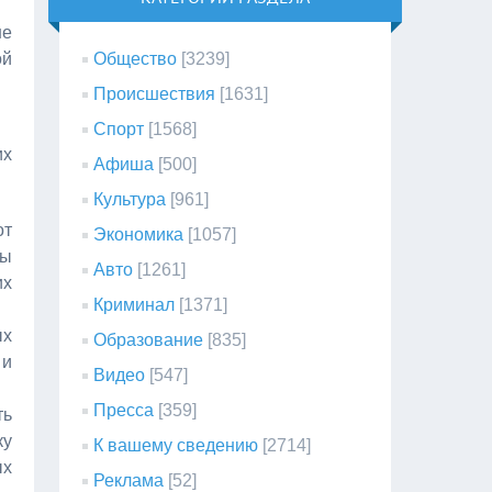
ше
ой
Общество
[3239]
Происшествия
[1631]
Спорт
[1568]
их
Афиша
[500]
Культура
[961]
от
Экономика
[1057]
ны
Авто
[1261]
их
Криминал
[1371]
ых
Образование
[835]
 и
Видео
[547]
Пресса
[359]
ть
ку
К вашему сведению
[2714]
ых
Реклама
[52]