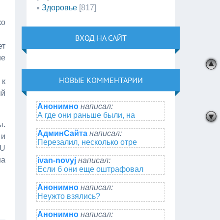
Здоровье
[817]
ко
ВХОД НА САЙТ
ет
ие
НОВЫЕ КОММЕНТАРИИ
 к
ый
Анонимно
написал:
А где они раньше были, на
ы.
АдминСайта
написал:
 и
Перезалил, несколько отре
RU
на
ivan-novyj
написал:
Если б они еще оштрафовал
Анонимно
написал:
Неужто взялись?
Анонимно
написал: