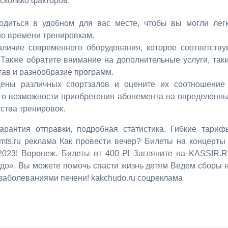
сколько факторов.
одиться в удобном для вас месте, чтобы вы могли лег
чно времени тренировкам.
аличие современного оборудования, которое соответству
Также обратите внимание на дополнительные услуги, так
тав и разнообразие программ.
цены различных спортзалов и оцените их соотношение
е о возможности приобретения абонемента на определенн
ства тренировок.
рантия отправки, подробная статистика. Гибкие тариф
.mts.ru реклама Как провести вечер? Билеты на концерты
2023! Воронеж. Билеты от 400 ₽! Загляните на KASSIR.
 Чудо». Вы можете помочь спасти жизнь детям Ведем сборы 
заболеваниями печени! kakchudo.ru соцреклама