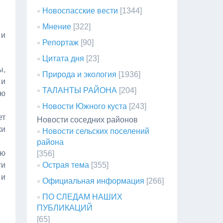
Новоспасские вести
[1344]
Мнение
[322]
 и
Репортаж
[90]
Цитата дня
[23]
ы,
Природа и экология
[1936]
 и
ТАЛАНТЫ РАЙОНА
[204]
ию
Новости Южного куста
[243]
ет
Новости соседних районов
ки
Новости сельских поселений
района
ую
[356]
ти
Острая тема
[355]
 и
Официальная информация
[266]
ПО СЛЕДАМ НАШИХ
ПУБЛИКАЦИЙ
[65]