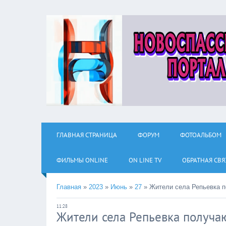
ГЛАВНАЯ СТРАНИЦА
ФОРУМ
ФОТОАЛЬБОМ
ФИЛЬМЫ ОNLINE
ON LINE TV
ОБРАТНАЯ СВЯ
Главная
»
2023
»
Июнь
»
27
»
Жители села Репьевка 
11:28
Жители села Репьевка получ