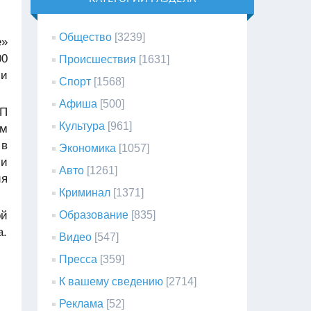
Общество
[3239]
е»
00
Происшествия
[1631]
 и
Спорт
[1568]
Афиша
[500]
АП
Культура
[961]
ым
 в
Экономика
[1057]
ми
Авто
[1261]
ия
Криминал
[1371]
ой
Образование
[835]
а.
Видео
[547]
Пресса
[359]
К вашему сведению
[2714]
Реклама
[52]