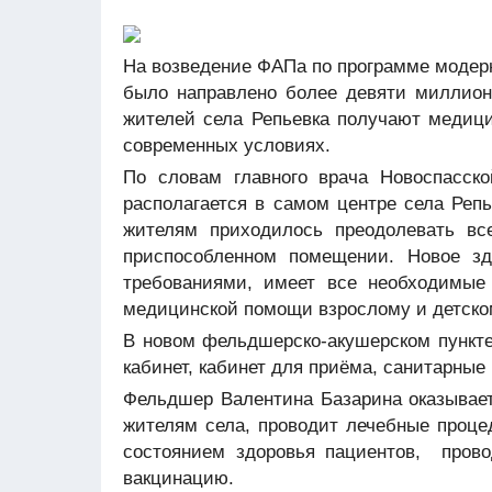
На возведение ФАПа по программе модерн
было направлено более девяти миллионо
жителей села
Репьевка
получают медици
современных условиях.
По словам главного врача Новоспасск
располагается в самом центре села Реп
жителям приходилось преодолевать вс
приспособленном помещении. Новое зд
требованиями, имеет все необходимые
медицинской помощи взрослому и детск
В новом фельдшерско-акушерском пункте
кабинет, кабинет для приёма, санитарны
Фельдшер Валентина Базарина оказыва
жителям села, проводит лечебные проце
состоянием здоровья пациентов, пров
вакцинацию.