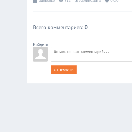
Здоровье
712
АдминСайта
0.0
/
0
Всего комментариев
:
0
Войдите:
ОТПРАВИТЬ