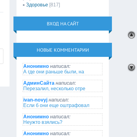
Здоровье
[817]
ВХОД НА САЙТ
НОВЫЕ КОММЕНТАРИИ
Анонимно
написал:
А где они раньше были, на
АдминСайта
написал:
Перезалил, несколько отре
ivan-novyj
написал:
Если б они еще оштрафовал
Анонимно
написал:
Неужто взялись?
Анонимно
написал: