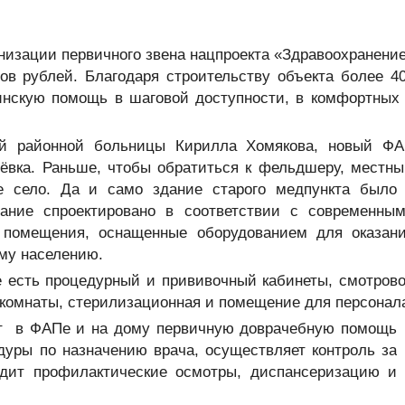
изации первичного звена нацпроекта «Здравоохранени
в рублей. Благодаря строительству объекта более 4
нскую помощь в шаговой доступности, в комфортных
ой районной больницы Кирилла Хомякова, новый Ф
ьёвка. Раньше, чтобы обратиться к фельдшеру, местн
е село. Да и само здание старого медпункта было
ание спроектировано в соответствии с современны
 помещения, оснащенные оборудованием для оказан
ому населению.
 есть процедурный и прививочный кабинеты, смотров
е комнаты, стерилизационная и помещение для персонал
ет в ФАПе и на дому первичную доврачебную помощь
дуры по назначению врача, осуществляет контроль за
одит профилактические осмотры, диспансеризацию и