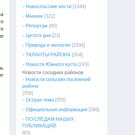
Новоспасские вести
[1344]
за
Мнение
[322]
го
Репортаж
[90]
го
Цитата дня
[23]
но
Природа и экология
[1936]
ТАЛАНТЫ РАЙОНА
[204]
им
Новости Южного куста
[243]
нь
Новости соседних районов
ет
Новости сельских поселений
района
[356]
Острая тема
[355]
Официальная информация
[266]
ПО СЛЕДАМ НАШИХ
ПУБЛИКАЦИЙ
[65]