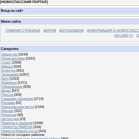
[
НОВОСПАССКИЙ ПОРТАЛ
]
Вход на сайт
Меню сайта
ГЛАВНАЯ СТРАНИЦА
ФОРУМ
ФОТОАЛЬБОМ
ИНФОРМАЦИЯ О НОВОСПАС
ON LINE TV
О
Categories
Общество
[3240]
Происшествия
[1631]
Спорт
[1568]
Афиша
[500]
Культура
[961]
Экономика
[1057]
Авто
[1263]
Криминал
[1371]
Образование
[836]
Видео
[547]
Пресса
[359]
К вашему сведению
[2714]
Реклама
[52]
Новоспасские вести
[1344]
Мнение
[322]
Репортаж
[90]
Цитата дня
[23]
Природа и экология
[1938]
ТАЛАНТЫ РАЙОНА
[204]
Новости Южного куста
[243]
Новости соседних районов
Новости сельских поселений района
[356]