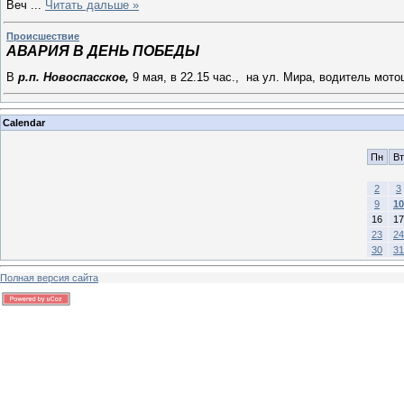
Веч
...
Читать дальше »
Происшествие
АВАРИЯ В ДЕНЬ ПОБЕДЫ
В
р.п. Новоспасское,
9 мая, в 22.15 час., на ул. Мира, водитель мот
Calendar
Пн
Вт
2
3
9
10
16
17
23
24
30
31
Полная версия сайта