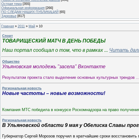
Острая тема
[355]
Официальная информация
[266]
ПО СЛЕДАМ НАШИХ ПУБЛИКАЦИЙ
[65]
Здоровье
[817]
Главная
»
2011
»
Май
»
10
Спорт
ТОВАРИЩЕСКИЙ МАТЧ В ДЕНЬ ПОБЕДЫ
Наш портал сообщал о том, что в рамках
...
Читать дал
Общество
Ульяновская молодежь "засела" Вконтакте
Результатом проекта стало выделение основных культурных трендов
.
Региональная новость
Новые частоты – новые возможности!
Компания МТС победила в конкурсе Роскомнадзора на право получения
Региональная новость
В Ульяновской области 9 мая у Обелиска Славы про
Губернатор Сергей Морозов поручил в кратчайшие сроки восстановить