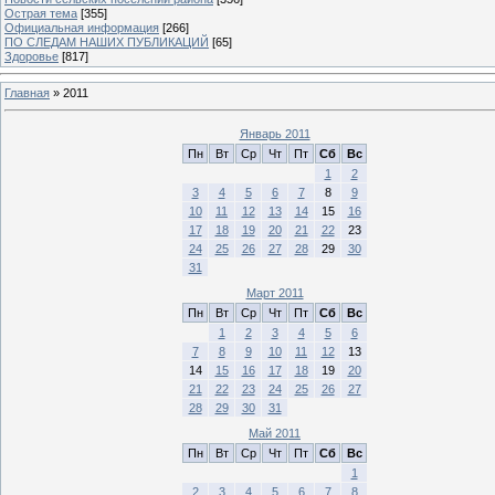
Острая тема
[355]
Официальная информация
[266]
ПО СЛЕДАМ НАШИХ ПУБЛИКАЦИЙ
[65]
Здоровье
[817]
Главная
»
2011
Январь 2011
Пн
Вт
Ср
Чт
Пт
Сб
Вс
1
2
3
4
5
6
7
8
9
10
11
12
13
14
15
16
17
18
19
20
21
22
23
24
25
26
27
28
29
30
31
Март 2011
Пн
Вт
Ср
Чт
Пт
Сб
Вс
1
2
3
4
5
6
7
8
9
10
11
12
13
14
15
16
17
18
19
20
21
22
23
24
25
26
27
28
29
30
31
Май 2011
Пн
Вт
Ср
Чт
Пт
Сб
Вс
1
2
3
4
5
6
7
8