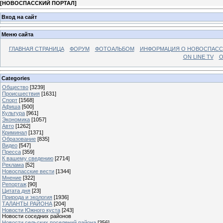
[
НОВОСПАССКИЙ ПОРТАЛ
]
Вход на сайт
Меню сайта
ГЛАВНАЯ СТРАНИЦА
ФОРУМ
ФОТОАЛЬБОМ
ИНФОРМАЦИЯ О НОВОСПАС
ON LINE TV
О
Categories
Общество
[3239]
Происшествия
[1631]
Спорт
[1568]
Афиша
[500]
Культура
[961]
Экономика
[1057]
Авто
[1262]
Криминал
[1371]
Образование
[835]
Видео
[547]
Пресса
[359]
К вашему сведению
[2714]
Реклама
[52]
Новоспасские вести
[1344]
Мнение
[322]
Репортаж
[90]
Цитата дня
[23]
Природа и экология
[1936]
ТАЛАНТЫ РАЙОНА
[204]
Новости Южного куста
[243]
Новости соседних районов
Новости сельских поселений района
[356]