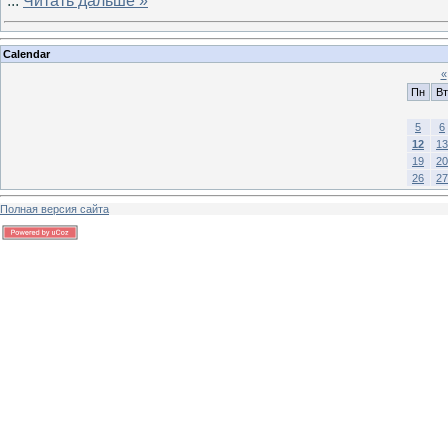
...
Читать дальше »
Calendar
«
Пн
Вт
5
6
12
13
19
20
26
27
Полная версия сайта