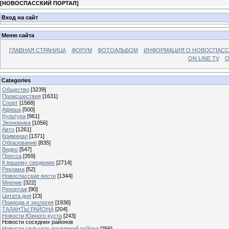
[
НОВОСПАССКИЙ ПОРТАЛ
]
Вход на сайт
Меню сайта
ГЛАВНАЯ СТРАНИЦА
ФОРУМ
ФОТОАЛЬБОМ
ИНФОРМАЦИЯ О НОВОСПАС
ON LINE TV
О
Categories
Общество
[3239]
Происшествия
[1631]
Спорт
[1568]
Афиша
[500]
Культура
[961]
Экономика
[1056]
Авто
[1261]
Криминал
[1371]
Образование
[835]
Видео
[547]
Пресса
[359]
К вашему сведению
[2714]
Реклама
[52]
Новоспасские вести
[1344]
Мнение
[322]
Репортаж
[90]
Цитата дня
[23]
Природа и экология
[1936]
ТАЛАНТЫ РАЙОНА
[204]
Новости Южного куста
[243]
Новости соседних районов
Новости сельских поселений района
[356]