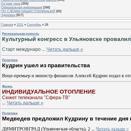
Острая тема
[355]
Официальная информация
[266]
ПО СЛЕДАМ НАШИХ ПУБЛИКАЦИЙ
[65]
Здоровье
[817]
Главная
»
2011
»
Сентябрь
»
26
Региональная новость
Культурный конгресс в Ульяновске провали
Старт междунаро
...
Читать дальше »
Политика
Кудрин ушел из правительства
Вице-премьер и министр финансов Алексей Кудрин подал в отс
Жизнь
ИНДИВИДУАЛЬНОЕ ОТОПЛЕНИЕ
Сюжет телеканала "Сфера-ТВ"
...
Читать дальше »
Политика
Медведев предложил Кудрину в течение дня 
ДИМИТРОВГРАД (Ульяновская область), 2
...
Читать дальше »