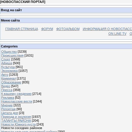
[
НОВОСПАССКИЙ ПОРТАЛ
]
Вход на сайт
Меню сайта
ГЛАВНАЯ СТРАНИЦА
ФОРУМ
ФОТОАЛЬБОМ
ИНФОРМАЦИЯ О НОВОСПАС
ON LINE TV
О
Categories
Общество
[3239]
Происшествия
[1631]
Спорт
[1568]
Афиша
[500]
Культура
[961]
Экономика
[1057]
Авто
[1263]
Криминал
[1371]
Образование
[835]
Видео
[547]
Пресса
[359]
К вашему сведению
[2714]
Реклама
[52]
Новоспасские вести
[1344]
Мнение
[322]
Репортаж
[90]
Цитата дня
[23]
Природа и экология
[1937]
ТАЛАНТЫ РАЙОНА
[204]
Новости Южного куста
[243]
Новости соседних районов
Новости сельских поселений района
[356]