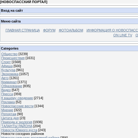
[
НОВОСПАССКИЙ ПОРТАЛ
]
Вход на сайт
Меню сайта
ГЛАВНАЯ СТРАНИЦА
ФОРУМ
ФОТОАЛЬБОМ
ИНФОРМАЦИЯ О НОВОСПАС
ON LINE TV
О
Categories
Общество
[3239]
Происшествия
[1631]
Спорт
[1568]
Афиша
[500]
Культура
[961]
Экономика
[1057]
Авто
[1261]
Криминал
[1371]
Образование
[835]
Видео
[547]
Пресса
[359]
К вашему сведению
[2714]
Реклама
[52]
Новоспасские вести
[1344]
Мнение
[322]
Репортаж
[90]
Цитата дня
[23]
Природа и экология
[1936]
ТАЛАНТЫ РАЙОНА
[204]
Новости Южного куста
[243]
Новости соседних районов
Новости сельских поселений района
[356]