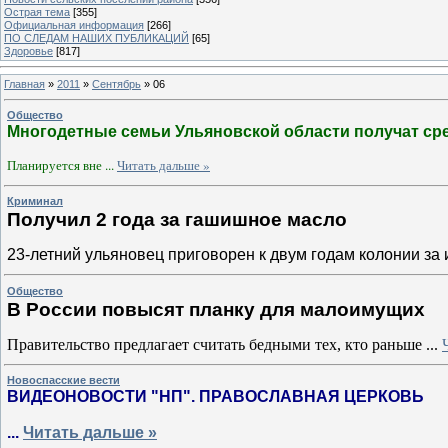
Острая тема
[355]
Официальная информация
[266]
ПО СЛЕДАМ НАШИХ ПУБЛИКАЦИЙ
[65]
Здоровье
[817]
Главная
»
2011
»
Сентябрь
»
06
Общество
Многодетные семьи Ульяновской области получат ср
Планируется вне
...
Читать дальше »
Криминал
Получил 2 года за гашишное масло
23-летний ульяновец приговорен к двум годам колонии з
Общество
В России повысят планку для малоимущих
Правительство предлагает считать бедными тех, кто раньше
...
Новоспасские вести
ВИДЕОНОВОСТИ "НП". ПРАВОСЛАВНАЯ ЦЕРКОВЬ
...
Читать дальше »