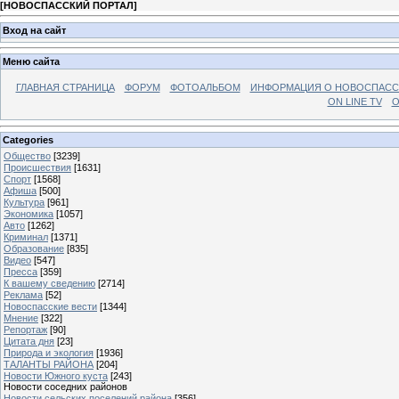
[
НОВОСПАССКИЙ ПОРТАЛ
]
Вход на сайт
Меню сайта
ГЛАВНАЯ СТРАНИЦА
ФОРУМ
ФОТОАЛЬБОМ
ИНФОРМАЦИЯ О НОВОСПАС
ON LINE TV
О
Categories
Общество
[3239]
Происшествия
[1631]
Спорт
[1568]
Афиша
[500]
Культура
[961]
Экономика
[1057]
Авто
[1262]
Криминал
[1371]
Образование
[835]
Видео
[547]
Пресса
[359]
К вашему сведению
[2714]
Реклама
[52]
Новоспасские вести
[1344]
Мнение
[322]
Репортаж
[90]
Цитата дня
[23]
Природа и экология
[1936]
ТАЛАНТЫ РАЙОНА
[204]
Новости Южного куста
[243]
Новости соседних районов
Новости сельских поселений района
[356]