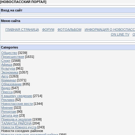
[
НОВОСПАССКИЙ ПОРТАЛ
]
Вход на сайт
Меню сайта
ГЛАВНАЯ СТРАНИЦА
ФОРУМ
ФОТОАЛЬБОМ
ИНФОРМАЦИЯ О НОВОСПАС
ON LINE TV
О
Categories
Общество
[3239]
Происшествия
[1631]
Спорт
[1568]
Афиша
[500]
Культура
[961]
Экономика
[1057]
Авто
[1263]
Криминал
[1371]
Образование
[835]
Видео
[547]
Пресса
[359]
К вашему сведению
[2714]
Реклама
[52]
Новоспасские вести
[1344]
Мнение
[322]
Репортаж
[90]
Цитата дня
[23]
Природа и экология
[1938]
ТАЛАНТЫ РАЙОНА
[204]
Новости Южного куста
[243]
Новости соседних районов
Новости сельских поселений района
[356]