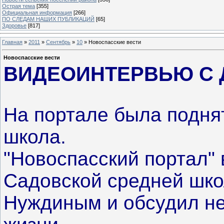
Острая тема
[355]
Официальная информация
[266]
ПО СЛЕДАМ НАШИХ ПУБЛИКАЦИЙ
[65]
Здоровье
[817]
Главная
»
2011
»
Сентябрь
»
10
» Новоспасские вести
Новоспасские вести
ВИДЕОИНТЕРВЬЮ С
На портале была поднят
школа.
"Новоспасский портал" 
Садовской средней шк
Нуждиным и обсудил н