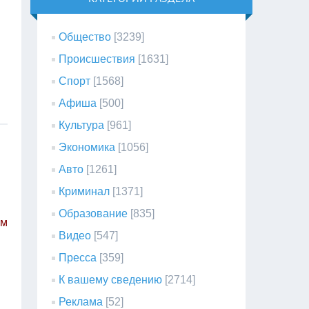
Общество
[3239]
Происшествия
[1631]
Спорт
[1568]
Афиша
[500]
Культура
[961]
Экономика
[1056]
Авто
[1261]
Криминал
[1371]
Образование
[835]
ым
Видео
[547]
Пресса
[359]
К вашему сведению
[2714]
Реклама
[52]