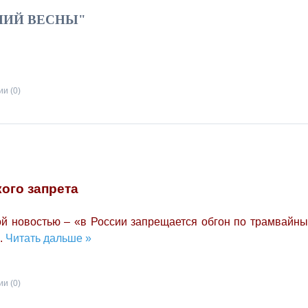
НИЙ ВЕСНЫ"
и (0)
ого запрета
й новостью – «в России запрещается обгон по трамвайн
..
Читать дальше »
и (0)