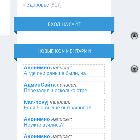
Здоровье
[817]
ВХОД НА САЙТ
НОВЫЕ КОММЕНТАРИИ
Анонимно
написал:
А где они раньше были, на
АдминСайта
написал:
Перезалил, несколько отре
ivan-novyj
написал:
Если б они еще оштрафовал
Анонимно
написал:
Неужто взялись?
Анонимно
написал: