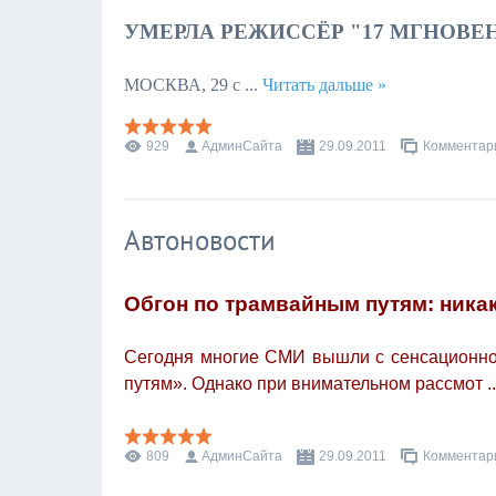
УМЕРЛА РЕЖИССЁР "17 МГНОВЕ
МОСКВА, 29 с
...
Читать дальше »
929
АдминСайта
29.09.2011
Комментари
Автоновости
Обгон по трамвайным путям: никак
Сегодня многие СМИ вышли с сенсационно
путям». Однако при внимательном рассмот
.
809
АдминСайта
29.09.2011
Комментари