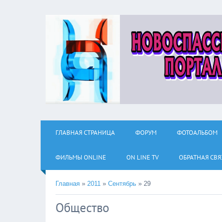
ГЛАВНАЯ СТРАНИЦА
ФОРУМ
ФОТОАЛЬБОМ
ФИЛЬМЫ ОNLINE
ON LINE TV
ОБРАТНАЯ СВЯ
Главная
»
2011
»
Сентябрь
»
29
Общество