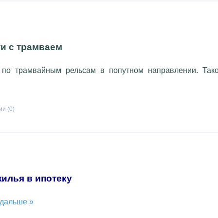
и с трамваем
 по трамвайным рельсам в попутном направлении. Так
и (0)
жилья в ипотеку
 дальше »