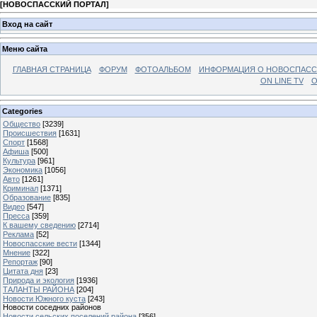
[
НОВОСПАССКИЙ ПОРТАЛ
]
Вход на сайт
Меню сайта
ГЛАВНАЯ СТРАНИЦА
ФОРУМ
ФОТОАЛЬБОМ
ИНФОРМАЦИЯ О НОВОСПАС
ON LINE TV
О
Categories
Общество
[3239]
Происшествия
[1631]
Спорт
[1568]
Афиша
[500]
Культура
[961]
Экономика
[1056]
Авто
[1261]
Криминал
[1371]
Образование
[835]
Видео
[547]
Пресса
[359]
К вашему сведению
[2714]
Реклама
[52]
Новоспасские вести
[1344]
Мнение
[322]
Репортаж
[90]
Цитата дня
[23]
Природа и экология
[1936]
ТАЛАНТЫ РАЙОНА
[204]
Новости Южного куста
[243]
Новости соседних районов
Новости сельских поселений района
[356]